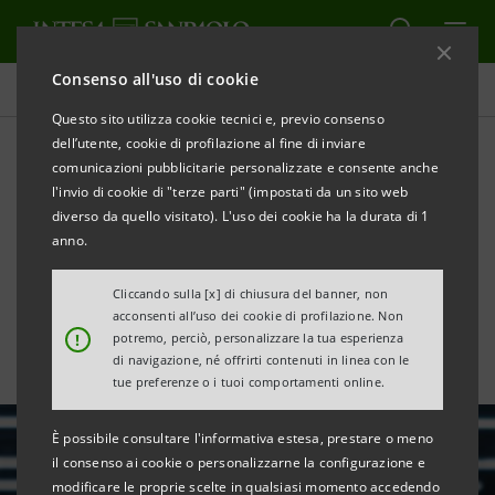
Consenso all'uso di cookie
Tutte le news
Questo sito utilizza cookie tecnici e, previo consenso
dell’utente, cookie di profilazione al fine di inviare
comunicazioni pubblicitarie personalizzate e consente anche
Finanziamento di €10 mln a
l'invio di cookie di "terze parti" (impostati da un sito web
WIIT per investimenti in
diverso da quello visitato). L'uso dei cookie ha la durata di 1
anno.
sostenibilità ambientale
Cliccando sulla [x] di chiusura del banner, non
acconsenti all’uso dei cookie di profilazione. Non
!
potremo, perciò, personalizzare la tua esperienza
di navigazione, né offrirti contenuti in linea con le
tue preferenze o i tuoi comportamenti online.
È possibile consultare l'informativa estesa, prestare o meno
il consenso ai cookie o personalizzarne la configurazione e
modificare le proprie scelte in qualsiasi momento accedendo