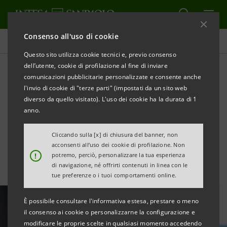
Consenso all'uso di cookie
Tutte le news
Questo sito utilizza cookie tecnici e, previo consenso
dell’utente, cookie di profilazione al fine di inviare
comunicazioni pubblicitarie personalizzate e consente anche
A Fine Foods €30mln per
l'invio di cookie di "terze parti" (impostati da un sito web
l’ampliamento di un
diverso da quello visitato). L'uso dei cookie ha la durata di 1
anno.
impianto produttivo
Cliccando sulla [x] di chiusura del banner, non
acconsenti all’uso dei cookie di profilazione. Non
!
potremo, perciò, personalizzare la tua esperienza
di navigazione, né offrirti contenuti in linea con le
tue preferenze o i tuoi comportamenti online.
È possibile consultare l'informativa estesa, prestare o meno
il consenso ai cookie o personalizzarne la configurazione e
modificare le proprie scelte in qualsiasi momento accedendo