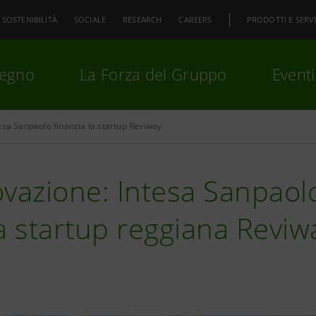
SOSTENIBILITÀ
SOCIALE
RESEARCH
CAREERS
PRODOTTI E SERVI
pegno
La Forza del Gruppo
Eventi
esa Sanpaolo finanzia la startup Reviway
premi
Invio
per cercare o
ESC
vazione: Intesa Sanpaolo
a startup reggiana Reviw