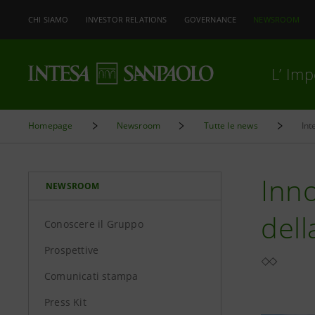
CHI SIAMO
INVESTOR RELATIONS
GOVERNANCE
NEWSROOM
L’ Im
Homepage
Newsroom
Tutte le news
Int
Inno
NEWSROOM
dell
Conoscere il Gruppo
Prospettive
Comunicati stampa
Press Kit