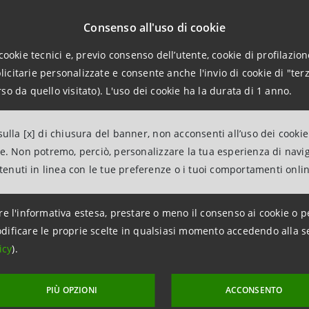
paolo finanzia con €250.000 la startup innovativa Reviway 
Consenso all'uso di cookie
della prima macchina automatica in grado di eseguire gli in
cookie tecnici e, previo consenso dell’utente, cookie di profilazione
citarie personalizzate e consente anche l'invio di cookie di "terz
 sviluppato una combinazione integrata di software, hardwa
so da quello visitato). L'uso dei cookie ha la durata di 1 anno.
pianificare ed eseguire interventi di riparazione dei manti 
omici, ambientali e sociali.
ulla [x] di chiusura del banner, non acconsenti all’uso dei cookie
ne. Non potremo, perciò, personalizzare la tua esperienza di navi
one rientra nell’ambito di “Convertibile Impresa”, finanzi
ntenuti in linea con le tue preferenze o i tuoi comportamenti onli
o delle startup innovative, con la possibilità di partecipazio
re l'informativa estesa, prestare o meno il consenso ai cookie o p
dificare le proprie scelte in qualsiasi momento accedendo alla s
stata tra le protagoniste dell’edizione 2024 del Techstars
icy
).
azionali dedicati “alle tecnologie in un mondo che cambia”
 Center, la società del Gruppo dedicata all’innovazione di 
PIÙ OPZIONI
ACCONSENTO