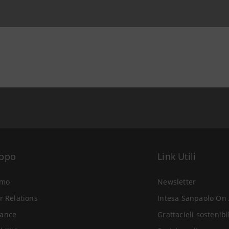
uppo
Link Utili
amo
Newsletter
r Relations
Intesa Sanpaolo On 
ance
Grattacieli sostenibi