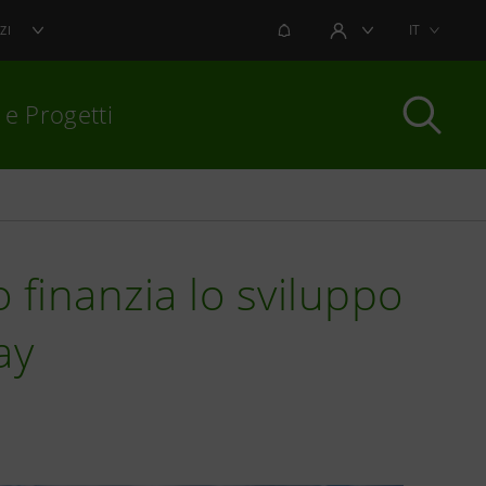
NOTIFICHE
IT
ZI
AREA UTENTE
 e Progetti
per chiudere
 finanzia lo sviluppo
ay