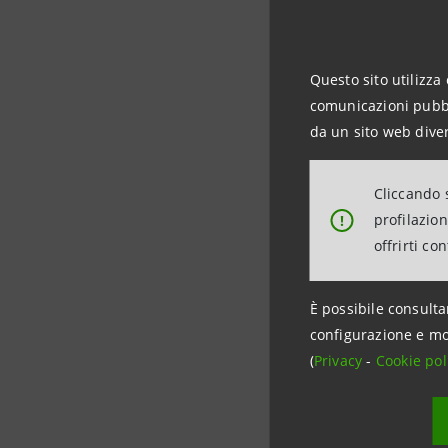
Intesa San
sviluppo 
Questo sito utilizza 
comunicazioni pubbli
Reviway ha
da un sito web diver
rilevare, 
costi econ
Cliccando s
profilazio
!
L’operazi
offrirti co
lo svilupp
È possibile consulta
configurazione e mo
Reviway è 
(
Privacy
-
Cookie pol
hub intern
Innovation