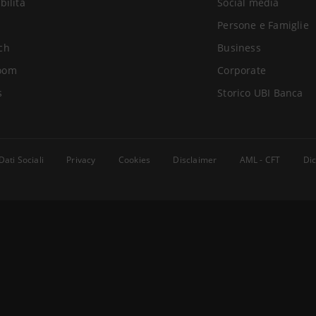
bilità
Social media
Persone e Famiglie
ch
Business
oom
Corporate
s
Storico UBI Banca
Dati Sociali
Privacy
Cookies
Disclaimer
AML - CFT
Dic