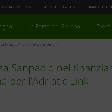
SOSTENIBILITÀ
SOCIALE
RESEARCH
CAREERS
PRODOTTI E SERVI
pegno
La Forza del Gruppo
Eventi
esa Sanpaolo finanziamento Adriatic Link
premi
Invio
per cercare o
ESC
sa Sanpaolo nel finanzi
a per l’Adriatic Link