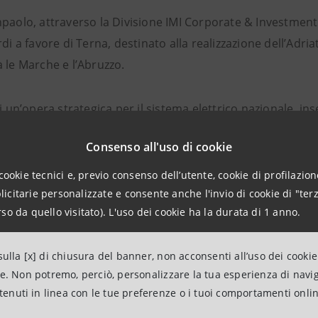
npaolo, attraverso la Divisione IMI Corporate & Investmen
rdi a favore di Terna, destinato alla realizzazione dell’Adri
 le Marche e l’Abruzzo.
di un’opera strategica per il sistema elettrico nazionale, in
, con l’obiettivo di rafforzare lo scambio di energia nella p
Consenso all'uso di cookie
i sicurezza e flessibilità del sistema elettrico nazionale e a
e.
cookie tecnici e, previo consenso dell’utente, cookie di profilazione
citarie personalizzate e consente anche l'invio di cookie di "terz
so da quello visitato). L'uso dei cookie ha la durata di 1 anno.
o prevede la realizzazione di una linea ad alta tensione in
 cavo sottomarino, con una profondità massima di circa 10
ulla [x] di chiusura del banner, non acconsenti all’uso dei cookie
000 MW.
ne. Non potremo, perciò, personalizzare la tua esperienza di navi
ntenuti in linea con le tue preferenze o i tuoi comportamenti onli
ra finanziaria dell’operazione è suddivisa in tre tranches, 