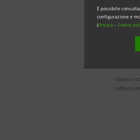
la Garanz
È possibile consulta
configurazione e mo
un fi
(
Privacy
-
Cookie pol
una l
un ul
BEI e
Questa ope
infrastrut