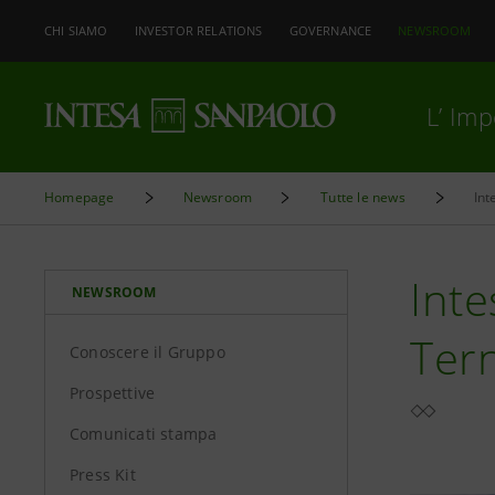
CHI SIAMO
INVESTOR RELATIONS
GOVERNANCE
NEWSROOM
L’ Im
Homepage
Newsroom
Tutte le news
Int
Inte
NEWSROOM
Tern
Conoscere il Gruppo
Prospettive
Comunicati stampa
Press Kit