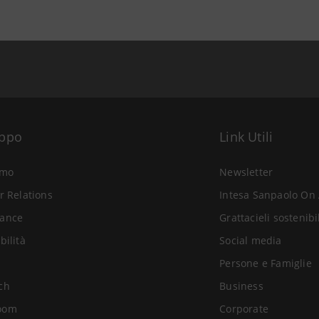
uppo
Link Utili
amo
Newsletter
r Relations
Intesa Sanpaolo On 
ance
Grattacieli sostenibi
bilità
Social media
Persone e Famiglie
ch
Business
oom
Corporate