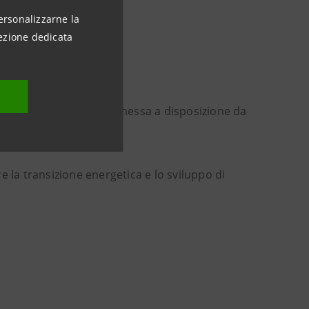
ersonalizzarne la
ezione dedicata
a di 22 anni;
ella durata di 7 anni;
anpaolo, con provvista messa a disposizione da
 la transizione energetica e lo sviluppo di