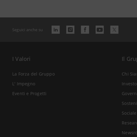
Seguici anche su
I Valori
Il Gr
La Forza del Gruppo
Chi Si
L' Impegno
Investo
Eventi e Progetti
Govern
Sosteni
Sociale
Resear
Newsr