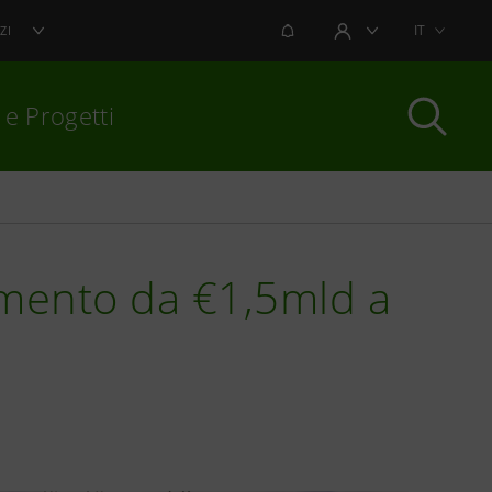
NOTIFICHE
IT
ZI
AREA UTENTE
 e Progetti
per chiudere
amento da €1,5mld a