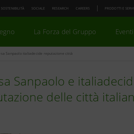
SOSTENIBILITÀ
SOCIALE
RESEARCH
CAREERS
PRODOTTI E SERVI
pegno
La Forza del Gruppo
Eventi
esa Sanpaolo italiadecide reputazione città
premi
Invio
per cercare o
ESC
sa Sanpaolo e italiadecid
tazione delle città italia