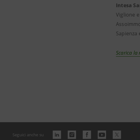
Intesa S
Viglione 
Assoimmobi
Sapienza 
Scarica la 
Seguici anche su