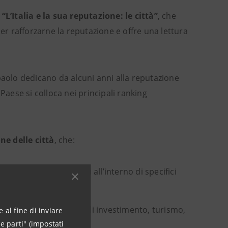
a
“L’Italia e la sua reputazione: le città”
, che
y per rafforzarne la reputazione e offre una lettura
aolo dedicano da alcuni anni alla reputazione
Paese si colloca nei principali ranking
ne delle città
, che:
izi reiterati e condivisi all’interno di specifici
a e influenzare scelte di investimento, turismo,
 al fine di inviare
e parti" (impostati