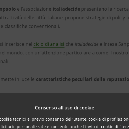
anpaolo
e l’associazione
italiadecide
presentano la ricerc
’attrattività delle città italiane, propone strategie di polic
lle classifiche convenzionali.
si inserisce nel
ciclo di analisi
che
italiadecide
e Intesa Sanp
a nel mondo, con un’attenzione particolare a come il nostro 
nali.
 mette in luce le
caratteristiche peculiari della reputazio
azionale e non è assoluta
, essendo infatti generata da giud
i sociali;
Consenso all'uso di cookie
icipatrice
, nel senso che può precedere l’esperienza dirett
cookie tecnici e, previo consenso dell’utente, cookie di profilazione
citarie personalizzate e consente anche l'invio di cookie di "terz
o e studio;