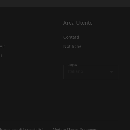
Area Utente
Contatti
Air
Notifiche
li
Lingua
Italiano
hiarazione di Accessibilità
Modern Slavery Statement