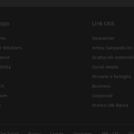
uppo
Link Utili
amo
Newsletter
r Relations
Intesa Sanpaolo On 
ance
Grattacieli sostenibi
bilità
Social media
Persone e Famiglie
ch
Business
oom
Corporate
s
Storico UBI Banca
Dati Sociali
Privacy
Cookies
Disclaimer
AML - CFT
Dic