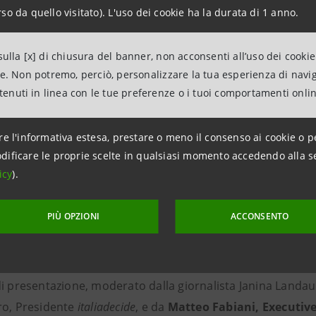
so da quello visitato). L'uso dei cookie ha la durata di 1 anno.
 asset economico
, in quanto le città con buona reputazion
tori.
ulla [x] di chiusura del banner, non acconsenti all’uso dei cookie
ne. Non potremo, perciò, personalizzare la tua esperienza di navi
io emerge inoltre come, in una realtà policentrica come qu
ntenuti in linea con le tue preferenze o i tuoi comportamenti onli
ibrio tra identità locali e narrazione nazionale. In tale cont
à della vita complessivamente percepita e si ribadisce il
de
re l'informativa estesa, prestare o meno il consenso ai cookie o p
 e sociale del Paese.
dificare le proprie scelte in qualsiasi momento accedendo alla s
icy
).
d’opinione rileva come i temi di
sicurezza, salute e bene
PIÙ OPZIONI
ACCONSENTO
ti. Si segnala infine una
maggiore attenzione da parte de
lla sostenibilità.
di presentazione, moderato dalla giornalista Janina Landau
ro, Presidente
italiadecide
, e da
Matteo Fabiani, Executive