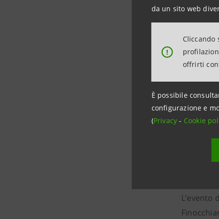
da un sito web diver
è un
visita
Cliccando s
profilazio
!
Dallo stud
offrirti co
dall’equil
per qualit
È possibile consulta
economica
configurazione e mo
(
Privacy
-
Cookie pol
La survey 
intervista
aspetti e a
L’evento 
Finocchia