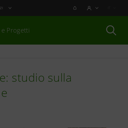
NOTIFICHE
IT
ZI
AREA UTENTE
 e Progetti
per chiudere
e: studio sulla
ne