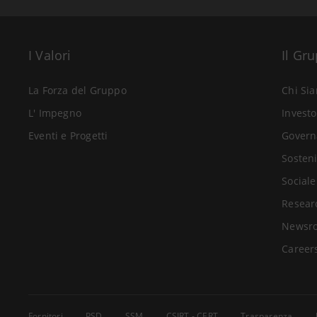
I Valori
Il Gr
La Forza del Gruppo
Chi Si
L' Impegno
Investo
Eventi e Progetti
Govern
Sosteni
Sociale
Resear
Newsr
Career
Fornitori
PSD
SSM
CSIRT - CERT
Trasparenza