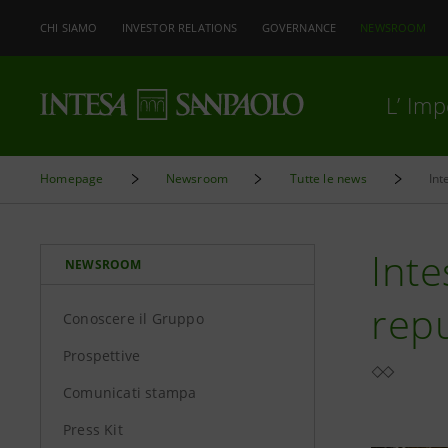
CHI SIAMO
INVESTOR RELATIONS
GOVERNANCE
NEWSROOM
L’ Im
Homepage
Newsroom
Tutte le news
Int
Inte
NEWSROOM
repu
Conoscere il Gruppo
Prospettive
Comunicati stampa
Press Kit