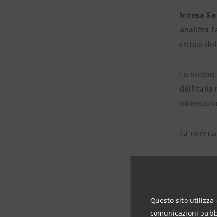
Intesa S
analizza l
critica de
Lo studio 
dell’Itali
internazio
La ricerca
è rel
grupp
è ant
Questo sito utilizza 
comunicazioni pubbli
lavor