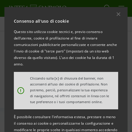
Consenso all'uso di cookie
Tutte le news
Questo sito utilizza cookie tecnici e, previo consenso
dell’utente, cookie di profilazione al fine di inviare
comunicazioni pubblicitarie personalizzate e consente anche
Da Intesa Sanpaolo €5mln
l'invio di cookie di "terze parti" (impostati da un sito web
per i target ESG di Aquila
diverso da quello visitato). L'uso dei cookie ha la durata di 1
anno.
Energie
Cliccando sulla [x] di chiusura del banner, non
acconsenti all’uso dei cookie di profilazione. Non
!
potremo, perciò, personalizzare la tua esperienza
di navigazione, né offrirti contenuti in linea con le
tue preferenze o i tuoi comportamenti online.
È possibile consultare l'informativa estesa, prestare o meno
il consenso ai cookie o personalizzarne la configurazione e
modificare le proprie scelte in qualsiasi momento accedendo