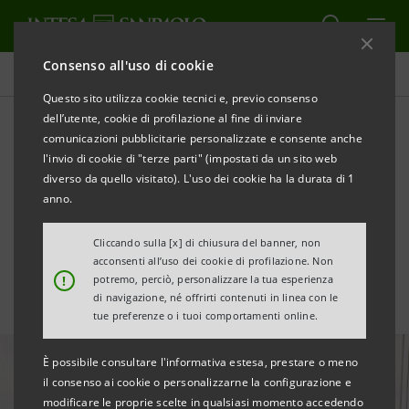
Consenso all'uso di cookie
Tutte le news
Questo sito utilizza cookie tecnici e, previo consenso
dell’utente, cookie di profilazione al fine di inviare
comunicazioni pubblicitarie personalizzate e consente anche
Intesa Sanpaolo con SACE
l'invio di cookie di "terze parti" (impostati da un sito web
nell’accordo da $1mld con
diverso da quello visitato). L'uso dei cookie ha la durata di 1
anno.
Saudi Electricity Company
Cliccando sulla [x] di chiusura del banner, non
acconsenti all’uso dei cookie di profilazione. Non
!
potremo, perciò, personalizzare la tua esperienza
di navigazione, né offrirti contenuti in linea con le
tue preferenze o i tuoi comportamenti online.
È possibile consultare l'informativa estesa, prestare o meno
il consenso ai cookie o personalizzarne la configurazione e
modificare le proprie scelte in qualsiasi momento accedendo