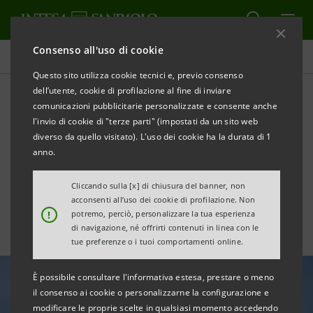
Consenso all'uso di cookie
Tutte le news
Questo sito utilizza cookie tecnici e, previo consenso
dell’utente, cookie di profilazione al fine di inviare
comunicazioni pubblicitarie personalizzate e consente anche
Da Intesa Sanpaolo
l'invio di cookie di "terze parti" (impostati da un sito web
finanziamento di €5mln alla
diverso da quello visitato). L'uso dei cookie ha la durata di 1
anno.
ligure Vernazza Autogru
Cliccando sulla [x] di chiusura del banner, non
acconsenti all’uso dei cookie di profilazione. Non
!
potremo, perciò, personalizzare la tua esperienza
di navigazione, né offrirti contenuti in linea con le
tue preferenze o i tuoi comportamenti online.
È possibile consultare l'informativa estesa, prestare o meno
il consenso ai cookie o personalizzarne la configurazione e
modificare le proprie scelte in qualsiasi momento accedendo