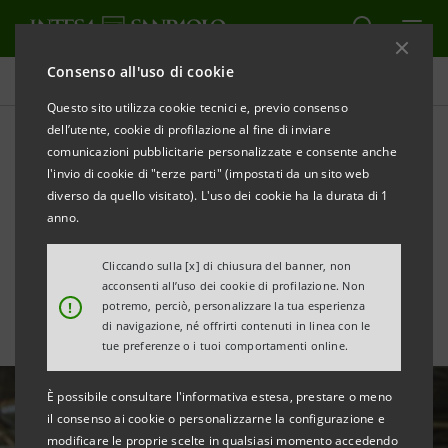
Consenso all'uso di cookie
Tutte le news
Questo sito utilizza cookie tecnici e, previo consenso
dell’utente, cookie di profilazione al fine di inviare
comunicazioni pubblicitarie personalizzate e consente anche
Intesa Sanpaolo e CNA:
l'invio di cookie di "terze parti" (impostati da un sito web
accordo per la crescita e la
diverso da quello visitato). L'uso dei cookie ha la durata di 1
anno.
protezione delle PMI
Cliccando sulla [x] di chiusura del banner, non
acconsenti all’uso dei cookie di profilazione. Non
!
potremo, perciò, personalizzare la tua esperienza
di navigazione, né offrirti contenuti in linea con le
tue preferenze o i tuoi comportamenti online.
È possibile consultare l'informativa estesa, prestare o meno
il consenso ai cookie o personalizzarne la configurazione e
modificare le proprie scelte in qualsiasi momento accedendo