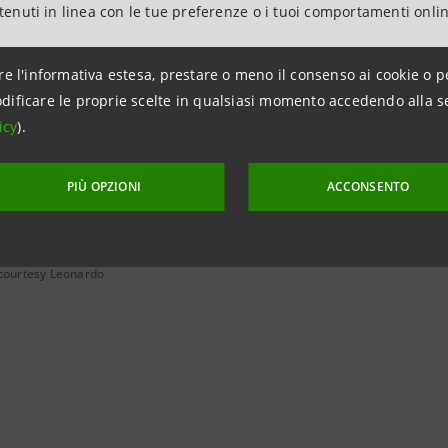
ntenuti in linea con le tue preferenze o i tuoi comportamenti onli
to dell’operazione la Divisione IMI CIB ha agito in qualità
re l'informativa estesa, prestare o meno il consenso ai cookie o p
a operazione Intesa Sanpaolo conferma il proprio impegno 
dificare le proprie scelte in qualsiasi momento accedendo alla s
ione sostenibile delle principali realtà industriali, acco
icy
).
o e di integrazione degli obiettivi ESG nei modelli di busine
PIÙ OPZIONI
ACCONSENTO
 courtesy Leonardo