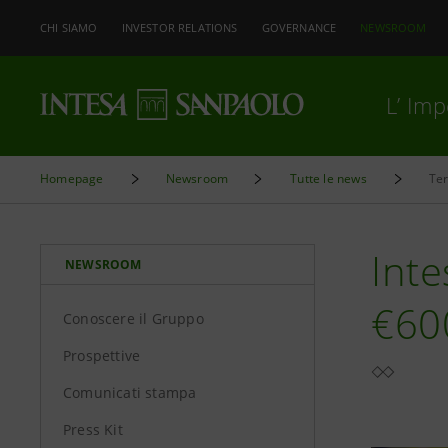
CHI SIAMO
INVESTOR RELATIONS
GOVERNANCE
NEWSROOM
L’ Im
Homepage
Newsroom
Tutte le news
Ter
Int
NEWSROOM
€60
Conoscere il Gruppo
Prospettive
Comunicati stampa
Press Kit