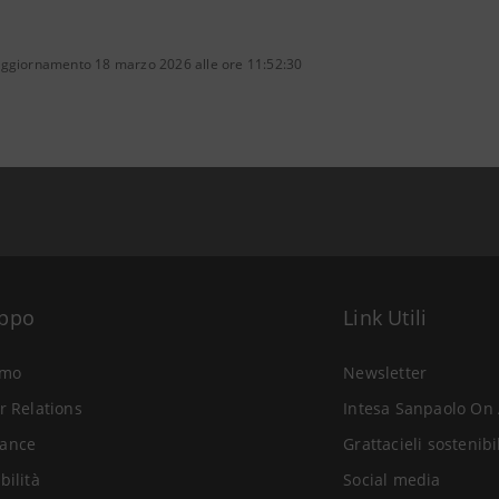
aggiornamento 18 marzo 2026 alle ore 11:52:30
uppo
Link Utili
amo
Newsletter
r Relations
Intesa Sanpaolo On 
ance
Grattacieli sostenibi
bilità
Social media