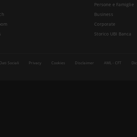
Persone e Famiglie
ch
Business
oom
Corporate
s
Storico UBI Banca
Dati Sociali
Privacy
Cookies
Disclaimer
AML - CFT
Dic