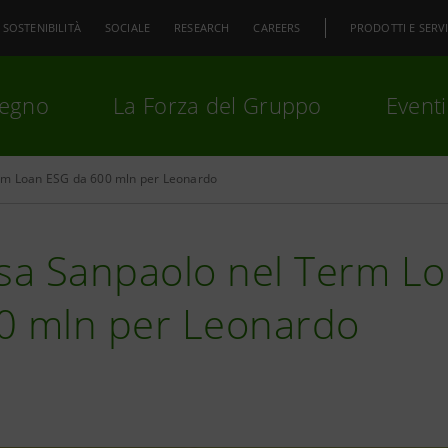
SOSTENIBILITÀ
SOCIALE
RESEARCH
CAREERS
PRODOTTI E SERVI
pegno
La Forza del Gruppo
Eventi
m Loan ESG da 600 mln per Leonardo
premi
Invio
per cercare o
ESC
esa Sanpaolo nel Term L
0 mln per Leonardo