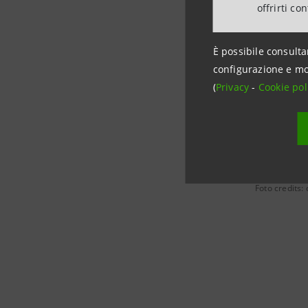
offrirti co
Nell’ambi
È possibile consulta
Con quest
configurazione e mo
trasformaz
(
Privacy
-
Cookie pol
finanziari
Foto credits: