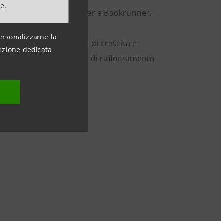
ne.
 di Mandated Lead Arranger e Bookrunner.
ersonalizzarne la
nel supportare i piani di crescita e
ezione dedicata
mpagnandole nei percorsi di rafforzamento
ss.