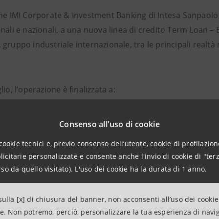
one IMI Corporate & Investment Banking di Intesa Sanpaolo
nali e nazionali, a una nuova linea di credito Term Loan – 
gruppo industriale internazionale, tra le principali realtà
lio, l’operazione è finalizzata a:
anziare il debito di Leonardo, giunto a naturale scadenza 
Consenso all'uso di cookie
ronte alle esigenze, ordinarie e straordinarie, di liquidità
cookie tecnici e, previo consenso dell’utente, cookie di profilazione
sponibilità di linee di credito a breve termine.
citarie personalizzate e consente anche l'invio di cookie di "terz
so da quello visitato). L'uso dei cookie ha la durata di 1 anno.
on la strategia di sostenibilità e con il primo Piano di Tra
ulla [x] di chiusura del banner, non acconsenti all’uso dei cookie
ione di Leonardo, la linea di credito integra obiettivi di ri
ne. Non potremo, perciò, personalizzare la tua esperienza di navi