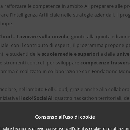
 a rafforzare le competenze in ambito AI, preparare alle prof
rare l'Intelligenza Artificiale nelle strategie aziendali. Il 
lhope.
Cloud –
Lavorare sulla nuvola,
giunto alla quinta edizione
iciale: con il contributo di esperti, il programma propone p
ti e studenti delle
scuole medie e superiori
e delle
unive
re strumenti concreti per sviluppare
competenze trasvers
amma è realizzato in collaborazione con Fondazione Mond
ticolare, nell’ambito Roll Cloud, grazie anche alla collabor
iniziativa
Hack4SocialAI
: quattro hackathon territoriali, de
ateriale.
Consenso all'uso di cookie
 ha riguardato studenti delle scuole superiori e universitar
cookie tecnici e, previo consenso dell’utente, cookie di profilazione