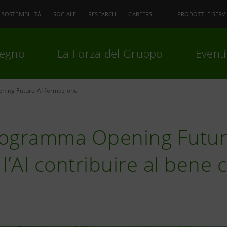
SOSTENIBILITÀ
SOCIALE
RESEARCH
CAREERS
PRODOTTI E SERVI
pegno
La Forza del Gruppo
Eventi
ning Future AI formazione
premi
Invio
per cercare o
ESC
programma Opening Futur
l’AI contribuire al bene