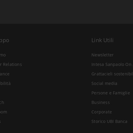
uppo
Link Utili
amo
Newsletter
r Relations
Intesa Sanpaolo On 
ance
Grattacieli sostenibi
bilità
Social media
Persone e Famiglie
ch
Business
oom
Corporate
s
Storico UBI Banca