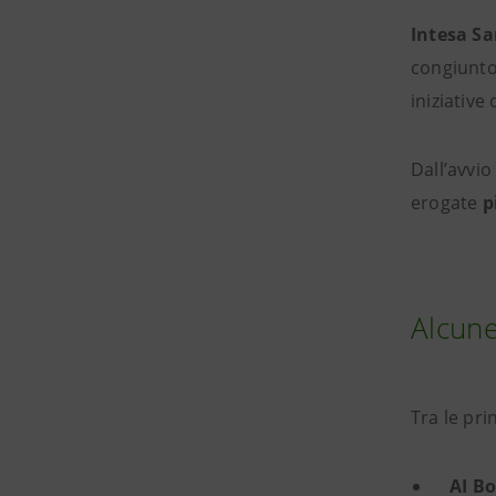
Intesa S
congiunto 
iniziative
Dall’avvi
erogate
p
Alcune
Tra le pri
AI B