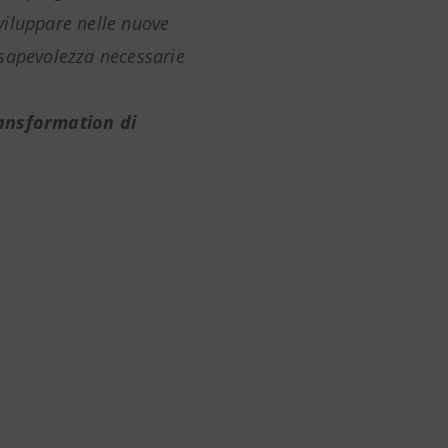
viluppare nelle nuove
sapevolezza necessarie
ransformation di