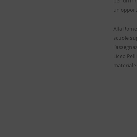
per un’inn
un’opportu
Alla RomeC
scuole sup
l’assegna
Liceo Pell
materiale