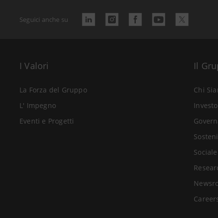
Seguici anche su
I Valori
Il Gr
La Forza del Gruppo
Chi Si
L' Impegno
Investo
Eventi e Progetti
Govern
Sosteni
Sociale
Resear
Newsr
Career