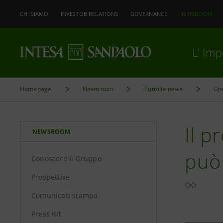
CHI SIAMO
INVESTOR RELATIONS
GOVERNANCE
NEWSROOM
L’ Im
Homepage
Newsroom
Tutte le news
Ope
Il 
NEWSROOM
può 
Conoscere il Gruppo
Prospettive
Comunicati stampa
Press Kit