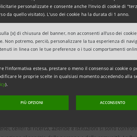
l’AI nei quattro ambiti sociali indicati, stimolati da
casi co
citarie personalizzate e consente anche l'invio di cookie di "terz
so da quello visitato). L'uso dei cookie ha la durata di 1 anno.
 di un percorso che
trasforma i giovani
coinvolti da semplic
oli
, capaci di comprenderle e contribuire attivamente alle
ulla [x] di chiusura del banner, non acconsenti all’uso dei cookie
ne. Non potremo, perciò, personalizzare la tua esperienza di navi
ntenuti in linea con le tue preferenze o i tuoi comportamenti onli
cipazione alla RomeCup 2026
re l'informativa estesa, prestare o meno il consenso ai cookie o p
dificare le proprie scelte in qualsiasi momento accedendo alla s
icy
).
rno di questo scenario che Opening Future ha partecipato p
eCup, iniziativa promossa da Fondazione Mondo Digitale ris
PIÙ OPZIONI
ACCONSENTO
ca e all’intelligenza artificiale.
enei, centri di ricerca, aziende e istituzioni si sono confront