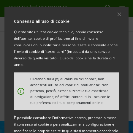
Consenso all'uso di cookie
Tutte le news
Questo sito utilizza cookie tecnici e, previo consenso
dell’utente, cookie di profilazione al fine di inviare
comunicazioni pubblicitarie personalizzate e consente anche
Intesa Sanpaolo –
l'invio di cookie di "terze parti" (impostati da un sito web
Università di Oxford: borse
diverso da quello visitato). L'uso dei cookie ha la durata di 1
anno.
MBA per le donne leader di
Cliccando sulla [x] di chiusura del banner, non
domani
acconsenti all’uso dei cookie di profilazione. Non
!
potremo, perciò, personalizzare la tua esperienza
di navigazione, né offrirti contenuti in linea con le
tue preferenze o i tuoi comportamenti online.
È possibile consultare l'informativa estesa, prestare o meno
il consenso ai cookie o personalizzarne la configurazione e
modificare le proprie scelte in qualsiasi momento accedendo