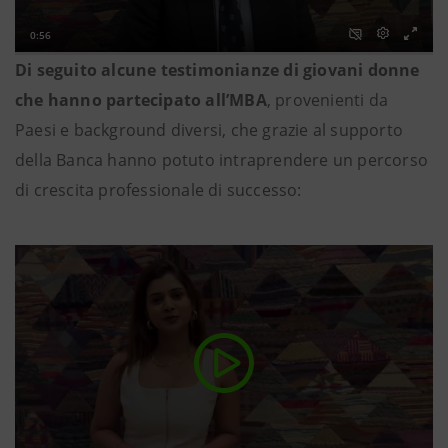
Di seguito alcune testimonianze di giovani donne
che hanno partecipato all’MBA
, provenienti da
Paesi e background diversi, che grazie al supporto
della Banca hanno potuto intraprendere un percorso
di crescita professionale di successo: