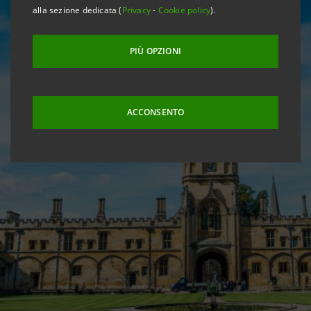
alla sezione dedicata (
Privacy
-
Cookie policy
).
PIÙ OPZIONI
ACCONSENTO