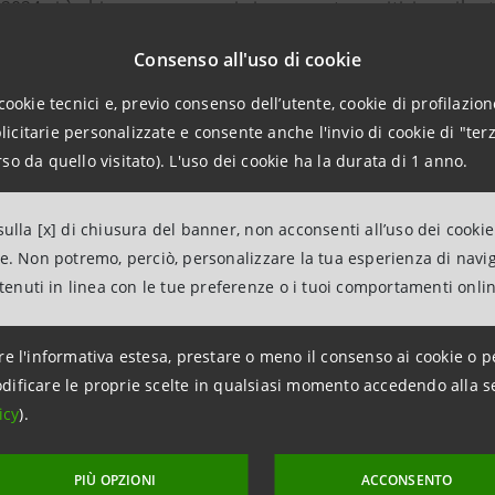
l 2024 si è chiuso con numeri sicuramente positivi per il sett
monio ha raggiunto i €2.500mld, in crescita rispetto all’ann
Consenso all'uso di cookie
d” ma sono numeri che vanno “interpretati”
cookie tecnici e, previo consenso dell’utente, cookie di profilazione
 contributo alla raccolta netta “è venuto dai prodotti obbli
citarie personalizzate e consente anche l'invio di cookie di "terz
re i prodotti azionari, i bilanciati e i flessibili hanno conti
so da quello visitato). L'uso dei cookie ha la durata di 1 anno.
 l’industria del risparmio è stata “capace di disegnare un’o
ulla [x] di chiusura del banner, non acconsenti all’uso dei cookie
partire i flussi”, i dati sui prodotti azionari, bilanciati e fles
ne. Non potremo, perciò, personalizzare la tua esperienza di navi
a un eccesso di prudenza” sulla quale “dobbiamo un po' tu
ntenuti in linea con le tue preferenze o i tuoi comportamenti onli
re l'informativa estesa, prestare o meno il consenso ai cookie o p
ngs and investments union
dificare le proprie scelte in qualsiasi momento accedendo alla s
icy
).
’obiettivo principale della Savings and investments union, 
PIÙ OPZIONI
ACCONSENTO