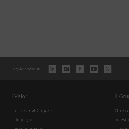
Seguici anche su
I Valori
Il Gr
La Forza del Gruppo
Chi Si
L' Impegno
Investo
Eventi e Progetti
Govern