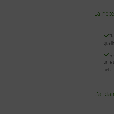
La nece
“L
quell
Qu
utile
nella
L’andam