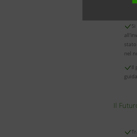
l’eco
livell
Si
all’i
stato
nel n
Il
guida
Il Futu
Tr