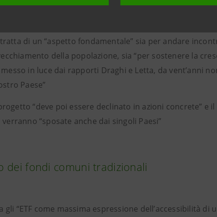
nomia reale europea, ritengo sia positivo”, comportando una
i: dell’industria, delle autorità, della politica”
 tratta di un “aspetto fondamentale” sia per andare incont
nvecchiamento della popolazione, sia “per sostenere la c
 messo in luce dai rapporti Draghi e Letta, da vent’anni n
ostro Paese”
 progetto “deve poi essere declinato in azioni concrete” e 
 verranno “sposate anche dai singoli Paesi”
ro dei fondi comuni tradizionali
a gli “ETF come massima espressione dell’accessibilità di u