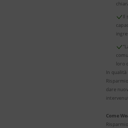
chiar
Il
capac
ingre
“L
comun
loro 
In qualità
Risparmio 
dare nuovo
intervenut
Come Wea
Risparmio 