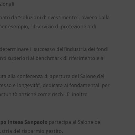
zionali
inato da “soluzioni d’investimento”, ovvero dalla
per esempio, “il servizio di protezione o di
determinare il successo dell’industria dei fondi
ti superiori ai benchmark di riferimento e ai
uta alla conferenza di apertura del Salone del
gresso e longevità”, dedicata ai fondamentali per
tunità anziché come rischi. E’ inoltre
ppo Intesa Sanpaolo
partecipa al Salone del
ustria del risparmio gestito.