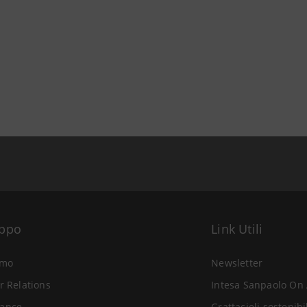
uppo
Link Utili
amo
Newsletter
r Relations
Intesa Sanpaolo On 
ance
Grattacieli sostenibi