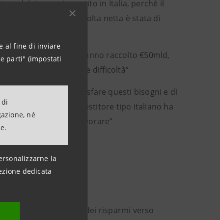
ore del risparmio gestito in Italia, perché il
o precedente, e la raccolta netta è stata di
 al fine di inviare
gazionari”, che da soli hanno raccolto €50mld,
e parti" (impostati
nuato a registrare alcune difficoltà”
fferta in grado di soddisfare questi bisogni e di
 di
sibili “ci dicono che l’investitore tipo italiano ha
gazione, né
tti, come industria, lavorare”
ne.
ersonalizzarne la
ezione dedicata
che è la canalizzazione dei risparmi verso