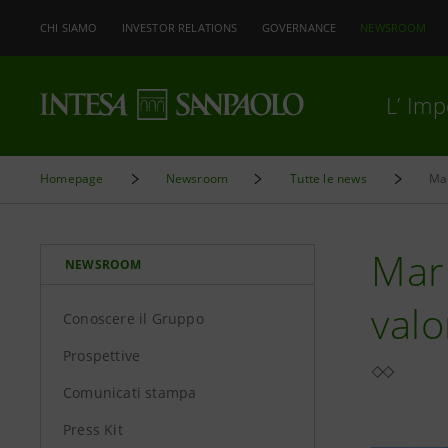
CHI SIAMO
INVESTOR RELATIONS
GOVERNANCE
NEWSROOM
L’ Im
Homepage
Newsroom
Tutte le news
Mar
Mari
NEWSROOM
valo
Conoscere il Gruppo
Prospettive
Comunicati stampa
Press Kit