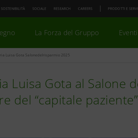
SOSTENIBILITÀ
SOCIALE
RESEARCH
CAREERS
PRODOTTI E SERVI
pegno
La Forza del Gruppo
Eventi
ia Luisa Gota Salonedelrisparmio 2025
premi
Invio
per cercare o
ESC
a Luisa Gota al Salone de
re del “capitale paziente”