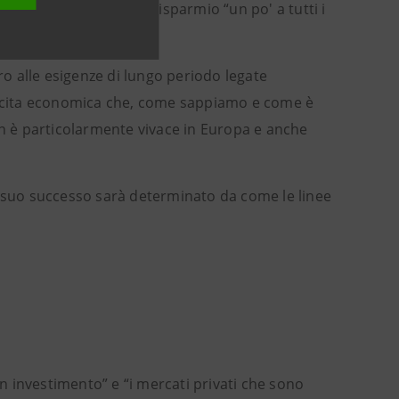
 rifocalizzazione sul risparmio “un po' a tutti i
ro alle esigenze di lungo periodo legate
rescita economica che, come sappiamo e come è
on è particolarmente vivace in Europa e anche
il suo successo sarà determinato da come le linee
n investimento” e “i mercati privati che sono