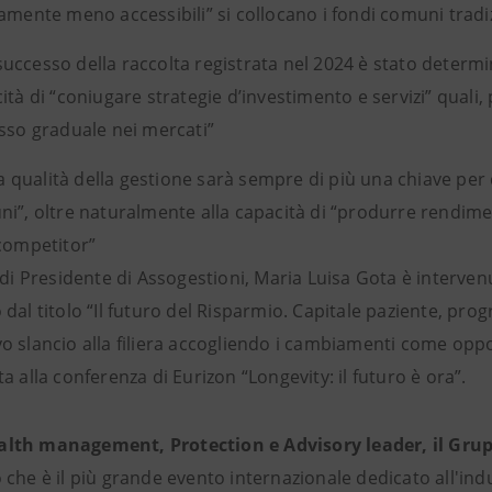
amente meno accessibili” si collocano i fondi comuni tradi
 successo della raccolta registrata nel 2024 è stato determ
ità di “coniugare strategie d’investimento e servizi” quali, 
sso graduale nei mercati”
a qualità della gestione sarà sempre di più una chiave per 
i”, oltre naturalmente alla capacità di “produrre rendimen
competitor”
 di Presidente di Assogestioni, Maria Luisa Gota è interven
dal titolo “Il futuro del Risparmio. Capitale paziente, pro
 slancio alla filiera accogliendo i cambiamenti come oppor
a alla conferenza di Eurizon “Longevity: il futuro è ora”.
lth management, Protection e Advisory leader, il Gru
che è il più grande evento internazionale dedicato all'ind