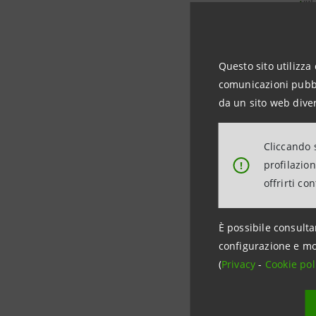
“I
patri
€33ml
Questo sito utilizza 
Il
comunicazioni pubbli
“ment
da un sito web diver
Se
Cliccando s
far ri
profilazio
!
ancor
offrirti co
È possibile consulta
La Savi
configurazione e mo
(
Privacy
-
Cookie pol
“L