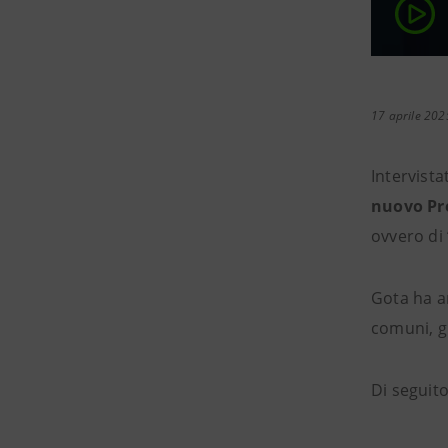
17 aprile 202
Intervist
nuovo Pr
ovvero di
Gota ha an
comuni, gr
Di seguito