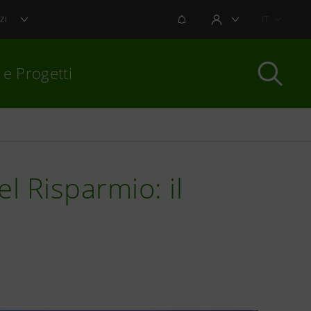
NOTIFICHE
IT
ZI
AREA UTENTE
 e Progetti
per chiudere
l Risparmio: il