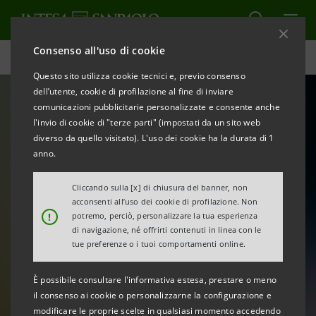
Consenso all'uso di cookie
Homepage
Questo sito utilizza cookie tecnici e, previo consenso
dell’utente, cookie di profilazione al fine di inviare
comunicazioni pubblicitarie personalizzate e consente anche
l'invio di cookie di "terze parti" (impostati da un sito web
diverso da quello visitato). L'uso dei cookie ha la durata di 1
anno.
Cliccando sulla [x] di chiusura del banner, non
acconsenti all’uso dei cookie di profilazione. Non
!
potremo, perciò, personalizzare la tua esperienza
«Chora Volume 3»:
di navigazione, né offrirti contenuti in linea con le
il Festival dell'ascolto,
tue preferenze o i tuoi comportamenti online.
delle voci, delle storie
È possibile consultare l'informativa estesa, prestare o meno
il consenso ai cookie o personalizzarne la configurazione e
modificare le proprie scelte in qualsiasi momento accedendo