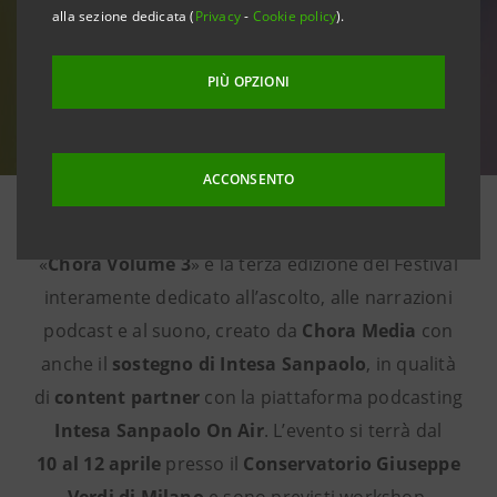
alla sezione dedicata (
Privacy
-
Cookie policy
).
PIÙ OPZIONI
ACCONSENTO
«
Chora Volume 3
» è la terza edizione del Festival
interamente dedicato all’ascolto, alle narrazioni
podcast e al suono, creato da
Chora Media
con
anche il
sostegno di Intesa Sanpaolo
, in qualità
di
content partner
con la piattaforma podcasting
Intesa Sanpaolo On Air
. L’evento si terrà dal
10 al 12 aprile
presso il
Conservatorio Giuseppe