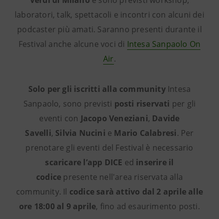
Verdi di Milano
e sono previsti workshop,
laboratori, talk, spettacoli e incontri con alcuni dei
podcaster più amati. Saranno presenti durante il
Festival anche alcune voci di
Intesa Sanpaolo On
Air
.
Solo per gli iscritti alla community
Intesa
Sanpaolo, sono previsti
posti riservati
per gli
eventi con
Jacopo Veneziani
,
Davide
Savelli
,
Silvia Nucini
e
Mario Calabresi
. Per
prenotare gli eventi del Festival è necessario
scaricare l’app DICE
ed
inserire il
codice
presente nell'area riservata alla
community. Il
codice sarà attivo dal 2 aprile alle
ore 18:00 al 9 aprile
, fino ad esaurimento posti.