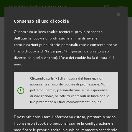
Consenso all'uso di cookie
Tutti gli eventi sostenuti dalla banca
Questo sito utilizza cookie tecnici e, previo consenso
dell’utente, cookie di profilazione al fine di inviare
comunicazioni pubblicitarie personalizzate e consente anche
l'invio di cookie di "terze parti" (impostati da un sito web
CULTURA
diverso da quello visitato). L'uso dei cookie ha la durata di 1
anno.
Visite guidate: mostra
Cliccando sulla [x] di chiusura del banner, non
Canova | Thorvaldsen
acconsenti all’uso dei cookie di profilazione. Non
!
potremo, perciò, personalizzare la tua esperienza
di navigazione, né offrirti contenuti in linea con le
tue preferenze o i tuoi comportamenti online.
È possibile consultare l'informativa estesa, prestare o meno
il consenso ai cookie o personalizzarne la configurazione e
modificare le proprie scelte in qualsiasi momento accedendo