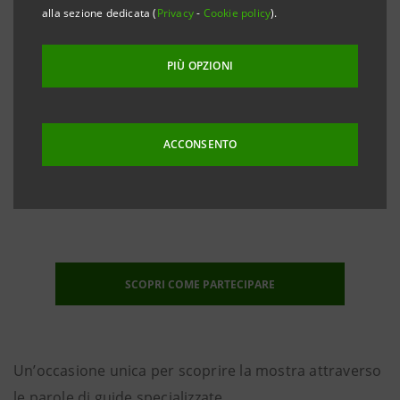
alla sezione dedicata (
Privacy
-
Cookie policy
).
PIÙ OPZIONI
ACCONSENTO
Dal
27 ottobre 2019
al
15 marzo 2020
Gallerie d’Italia – Milano
SCOPRI COME PARTECIPARE
Un’occasione unica per scoprire la mostra attraverso
le parole di guide specializzate.