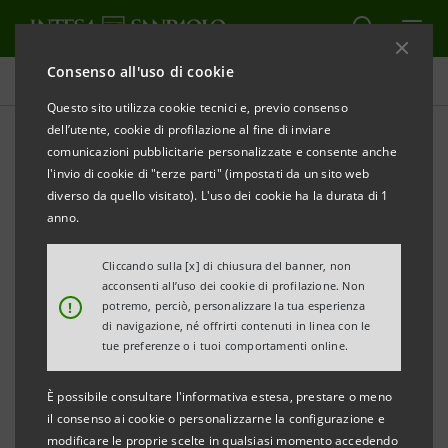
Consenso all'uso di cookie
Tutti gli eventi sostenuti dalla banca
Questo sito utilizza cookie tecnici e, previo consenso
dell’utente, cookie di profilazione al fine di inviare
comunicazioni pubblicitarie personalizzate e consente anche
l'invio di cookie di "terze parti" (impostati da un sito web
CULTURA
diverso da quello visitato). L'uso dei cookie ha la durata di 1
anno.
Intesa Sanpaolo al 37°
Cliccando sulla [x] di chiusura del banner, non
Torino Film Festival
acconsenti all’uso dei cookie di profilazione. Non
!
potremo, perciò, personalizzare la tua esperienza
di navigazione, né offrirti contenuti in linea con le
tue preferenze o i tuoi comportamenti online.
È possibile consultare l'informativa estesa, prestare o meno
il consenso ai cookie o personalizzarne la configurazione e
modificare le proprie scelte in qualsiasi momento accedendo