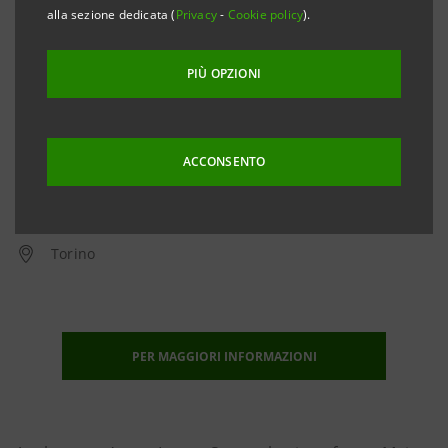
alla sezione dedicata (
Privacy
-
Cookie policy
).
PIÙ OPZIONI
ACCONSENTO
Dal
22 novembre 2019
al
30 novembre 2019
Torino
PER MAGGIORI INFORMAZIONI