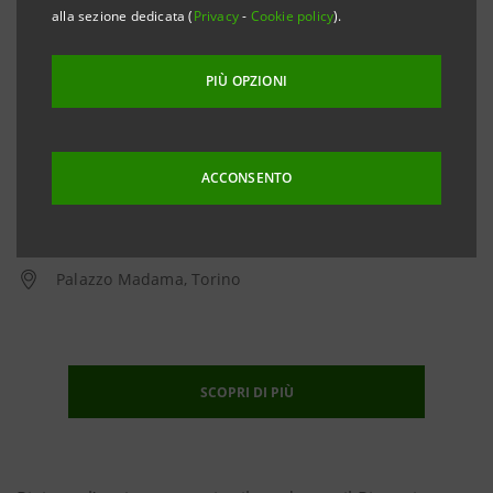
alla sezione dedicata (
Privacy
-
Cookie policy
).
PIÙ OPZIONI
ACCONSENTO
Dal
12 dicembre 2019
al
20 luglio 2020
Palazzo Madama, Torino
SCOPRI DI PIÙ