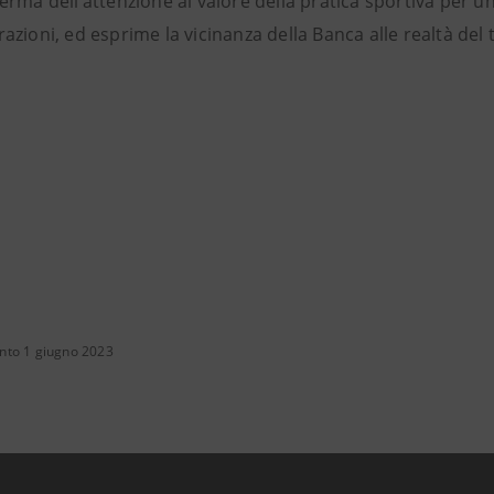
ferma dell’attenzione al valore della pratica sportiva per u
azioni, ed esprime la vicinanza della Banca alle realtà del t
nto 1 giugno 2023