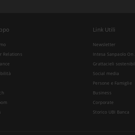
uppo
Link Utili
amo
Newsletter
r Relations
Intesa Sanpaolo On 
ance
Grattacieli sostenibi
bilità
Social media
Persone e Famiglie
ch
Business
oom
Corporate
s
Storico UBI Banca