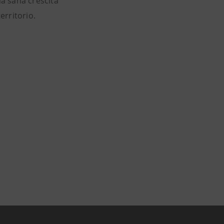
na sana crescita
erritorio.