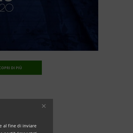
COPRI DI PIÙ
ma dal 10 al 13
 al fine di inviare