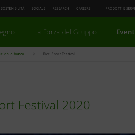
SOSTENIBILITÀ
SOCIALE
RESEARCH
CAREERS
PRODOTTI E SERVI
pegno
La Forza del Gruppo
Event
uti dalla banca
Rieti Sport Festival
premi
Invio
per cercare o
ESC
ort Festival 2020