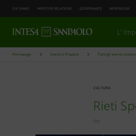
CHI SIAMO
INVESTOR RELATIONS
GOVERNANCE
NEWSROOM
L’ Im
Homepage
Eventi e Progetti
Tutti gli eventi sosten
CULTURA
Rieti Sp