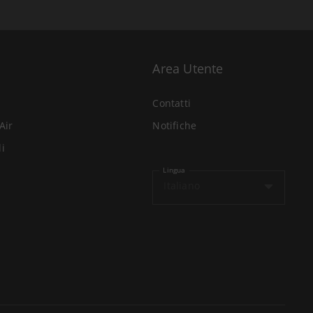
Area Utente
Contatti
Air
Notifiche
li
Lingua
Italiano