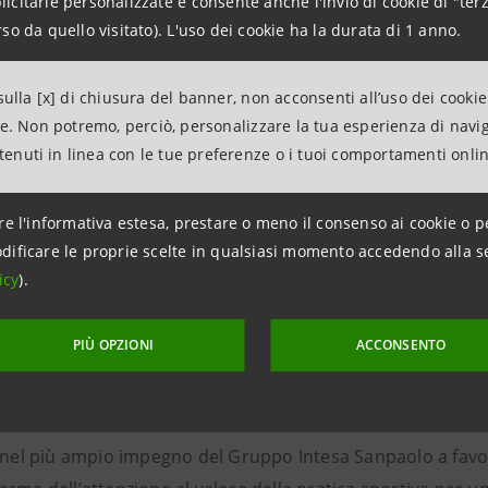
citarie personalizzate e consente anche l'invio di cookie di "terz
so da quello visitato). L'uso dei cookie ha la durata di 1 anno.
augurazione di questa sera, giovedì 10 settembre alla ore 1
ulla [x] di chiusura del banner, non acconsenti all’uso dei cookie
rone con l’intervento del Ministro per le Politiche giovanil
ne. Non potremo, perciò, personalizzare la tua esperienza di navi
ntenuti in linea con le tue preferenze o i tuoi comportamenti onli
nno le interviste, eseguite dal giornalista e conduttore te
ncesco Moser, Giusy Versace e Arianna Talamona.
re l'informativa estesa, prestare o meno il consenso ai cookie o p
dificare le proprie scelte in qualsiasi momento accedendo alla s
nata parteciperanno campioni degli sport invernali come G
icy
).
'atleta olimpico di pattinaggio Enrico Fabris. La terza gio
ifensore Luca Marchegiani e i portieri Stefano Tacconi, Gian
PIÙ OPZIONI
ACCONSENTO
basket sarà protagonista dell’ultima giornata con la partec
arco Cusin, Alex Righetti e Gigi Di Biagio.
tra nel più ampio impegno del Gruppo Intesa Sanpaolo a fa