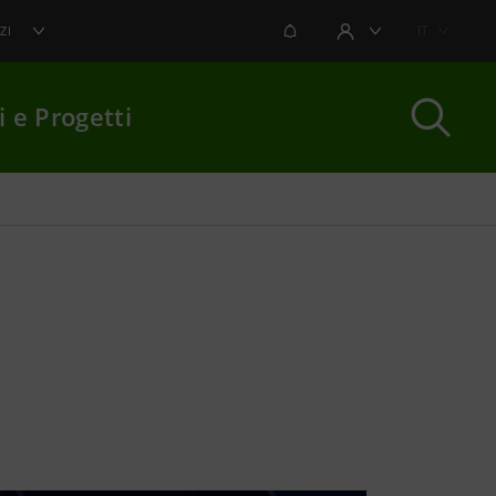
NOTIFICHE
IT
ZI
AREA UTENTE
i e Progetti
per chiudere