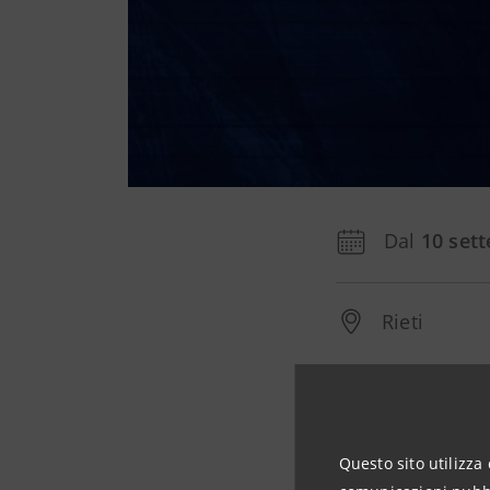
Dal
10 set
Rieti
Intesa Sanpaolo so
Questo sito utilizza 
settembre.