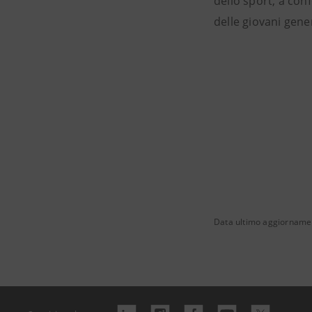
dello sport, a con
delle giovani gener
Data ultimo aggiorname