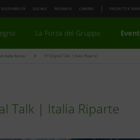
SOSTENIBILITÀ
SOCIALE
RESEARCH
CAREERS
PRODOTTI E SERVI
pegno
La Forza del Gruppo
Event
uti dalla banca
EY Digital Talk | Italia Riparte
premi
Invio
per cercare o
ESC
al Talk | Italia Riparte