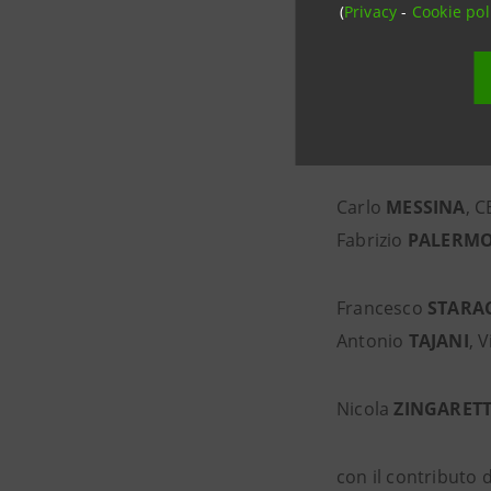
Massimo
D’ALEM
(
Privacy
-
Cookie pol
Donato
IACOVON
Giuseppe
LAVAZZ
Mariana
MAZZUC
Carlo
MESSINA
, 
Fabrizio
PALERM
Francesco
STARA
Antonio
TAJANI
, 
Nicola
ZINGARETT
con il contributo 