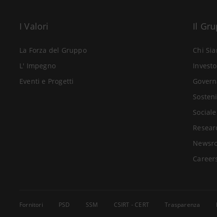
I Valori
Il Gr
La Forza del Gruppo
Chi Si
L' Impegno
Investo
Eventi e Progetti
Govern
Sosteni
Sociale
Resear
Newsr
Career
Fornitori
PSD
SSM
CSIRT - CERT
Trasparenza