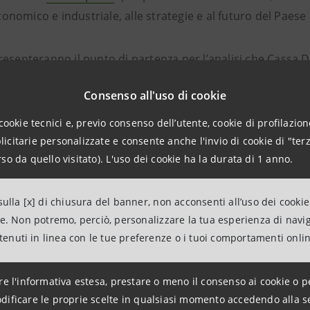
onomico e industriale, alle strategie e al futuro del Paese
presenteranno il punto di partenza per l’analisi che Cassa D
ss Business School stanno elaborando per delineare azioni c
Consenso all'uso di cookie
ripartenza più efficace e veloce possibile.
cookie tecnici e, previo consenso dell’utente, cookie di profilazione
citarie personalizzate e consente anche l'invio di cookie di "terz
so da quello visitato). L'uso dei cookie ha la durata di 1 anno.
 Presidente del Consiglio dei Ministri
ulla [x] di chiusura del banner, non acconsenti all’uso dei cookie
RI
, Ministro dell’Economia e delle Finanze
ne. Non potremo, perciò, personalizzare la tua esperienza di navi
ntenuti in linea con le tue preferenze o i tuoi comportamenti onli
LLI
, CEO, EY in Italia
LI
, Presidente, Gruppo Bonfiglioli Riduttori
re l'informativa estesa, prestare o meno il consenso ai cookie o p
dificare le proprie scelte in qualsiasi momento accedendo alla s