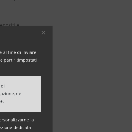
epositi e
oncrete, policy e
 al fine di inviare
e parti" (impostati
 di
gazione, né
ne.
ersonalizzarne la
ezione dedicata