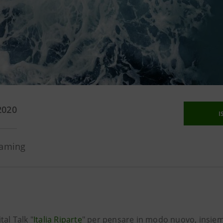
2020
I
eaming
tal Talk "
Italia Riparte
" per pensare in modo nuovo, insiem