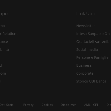
uppo
Link Utili
amo
Newsletter
r Relations
Intesa Sanpaolo On 
ance
Grattacieli sostenibi
bilità
Social media
Persone e Famiglie
ch
Business
oom
Corporate
s
Storico UBI Banca
Dati Sociali
Privacy
Cookies
Disclaimer
AML - CFT
Dic