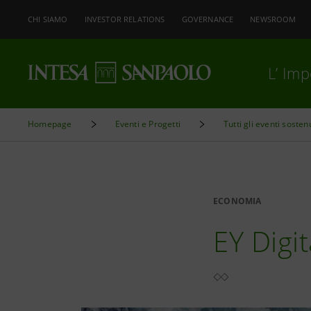
CHI SIAMO
INVESTOR RELATIONS
GOVERNANCE
NEWSROOM
L’ Im
Homepage
Eventi e Progetti
Tutti gli eventi sosten
ECONOMIA
EY Digit