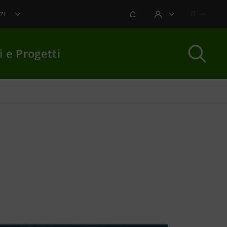
NOTIFICHE
IT
ZI
AREA UTENTE
i e Progetti
per chiudere