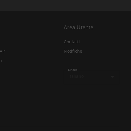
Area Utente
Contatti
Air
Notifiche
li
Lingua
Italiano