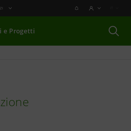
NOTIFICHE
IT
ZI
AREA UTENTE
i e Progetti
per chiudere
azione