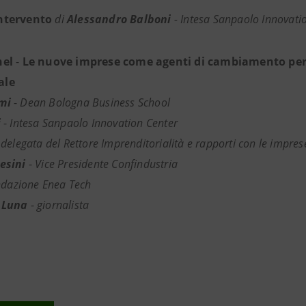
ntervento
di
Alessandro Balboni
- Intesa Sanpaolo Innovati
nel
-
Le nuove imprese come agenti di cambiamento per 
ale
mi
-
Dean Bologna Business School
i
-
Intesa Sanpaolo Innovation Center
delegata del Rettore Imprenditorialità e rapporti con le impres
esini
-
Vice Presidente Confindustria
dazione Enea Tech
 Luna
-
giornalista