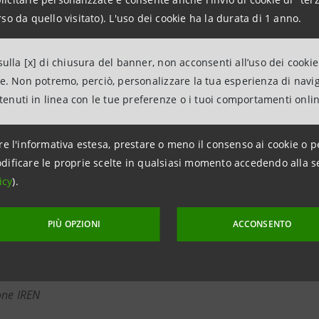
icembre,
prevede la
sfida finale
tra tutti i progetti parteci
so da quello visitato). L'uso dei cookie ha la durata di 1 anno.
remiazione dei migliori gruppi
.
ornate sono previsti interventi e speech di numerosi
esper
ulla [x] di chiusura del banner, non acconsenti all’uso dei cookie
e dei
partner
della manifestazione.
ne. Non potremo, perciò, personalizzare la tua esperienza di navi
o accessibile a tutti tramite la
registrazione
sul sito della
ntenuti in linea con le tue preferenze o i tuoi comportamenti onli
ntesa Sanpaolo Innovation Center
saranno coinvolte in diversi
re l'informativa estesa, prestare o meno il consenso ai cookie o p
dificare le proprie scelte in qualsiasi momento accedendo alla s
icy
).
onferenza stampa
di presentazione del premio PNI 2020
PIÙ OPZIONI
ACCONSENTO
tina Balbo
-
Direttore Regionale Emilia-Romagna e Marche Int
co Ubertini
- Magnifico Rettore Alma Mater Studiorum - Univer
ro Grandi
-
Presidente PNI Cube;
Enrico Pochettino
-
Diretto
one IREN