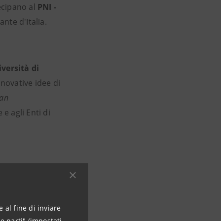
cipano al
PNI -
nte d'Italia.
iversità di
novative idee di
lan
 e agli Enti di
iori progetti
vestitori
attraverso momenti
 al fine di inviare
e parti" (impostati