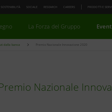
SOSTENIBILITÀ
SOCIALE
RESEARCH
CAREERS
PRODOTTI E SERVI
pegno
La Forza del Gruppo
Event
uti dalla banca
Premio Nazionale Innovazione 2020
premi
Invio
per cercare o
ESC
il Premio Nazionale Innov