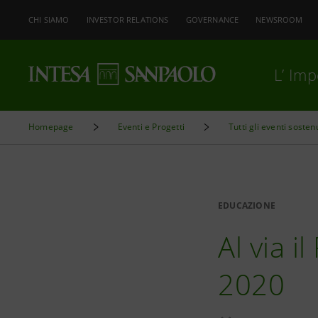
CHI SIAMO
INVESTOR RELATIONS
GOVERNANCE
NEWSROOM
L’ Im
Homepage
Eventi e Progetti
Tutti gli eventi sosten
EDUCAZIONE
Al via 
2020