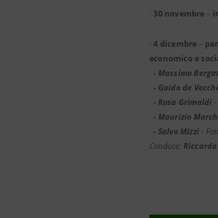
·
30 novembre
–
i
·
4 dicembre
–
pa
economico e soci
- Massimo Berga
- Guido de Vecch
- Rosa Grimaldi
-
- Maurizio March
- Salvo Mizzi
-
Fon
Conduce:
Riccardo