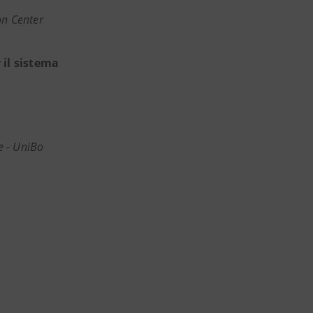
on Center
il sistema
e - UniBo