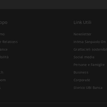
uppo
Link Utili
amo
Newsletter
r Relations
Intesa Sanpaolo On 
ance
Grattacieli sostenibi
bilità
Social media
Persone e Famiglie
ch
Business
oom
Corporate
s
Storico UBI Banca