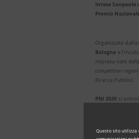
Intesa Sanpaolo
Premio Nazionale
Organizzato dall’
Bologna
e l'incu
impresa nate dalla
competition
region
Ricerca Pubblici.
PNI 2020
si artico
La prima, il
30 no
innovativi italiani,
potranno approfon
Questo sito utilizza 
di confronto dedic
comunicazioni pubbli