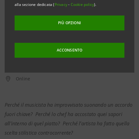
alla sezione dedicata (
Privacy
-
Cookie policy
).
PIÙ OPZIONI
ACCONSENTO
Dal
26 novembre 2020
al
27 novembre 2020
Online
Perché il musicista ha improvvisato suonando un accordo
fuori chiave? Perché lo chef ha accostato quei sapori
all’interno di quel piatto? Perché l’artista ha fatto quella
scelta stilistica controcorrente?