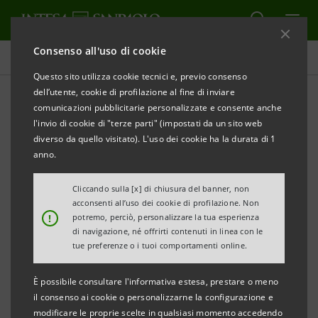
Consenso all'uso di cookie
Tutti gli eventi sostenuti dalla banca
Questo sito utilizza cookie tecnici e, previo consenso
dell’utente, cookie di profilazione al fine di inviare
comunicazioni pubblicitarie personalizzate e consente anche
l'invio di cookie di "terze parti" (impostati da un sito web
EDUCAZIONE
diverso da quello visitato). L'uso dei cookie ha la durata di 1
anno.
Museo del Risparmio - Il
Cliccando sulla [x] di chiusura del banner, non
mio posto nel mondo
acconsenti all’uso dei cookie di profilazione. Non
!
potremo, perciò, personalizzare la tua esperienza
di navigazione, né offrirti contenuti in linea con le
tue preferenze o i tuoi comportamenti online.
È possibile consultare l'informativa estesa, prestare o meno
il consenso ai cookie o personalizzarne la configurazione e
modificare le proprie scelte in qualsiasi momento accedendo