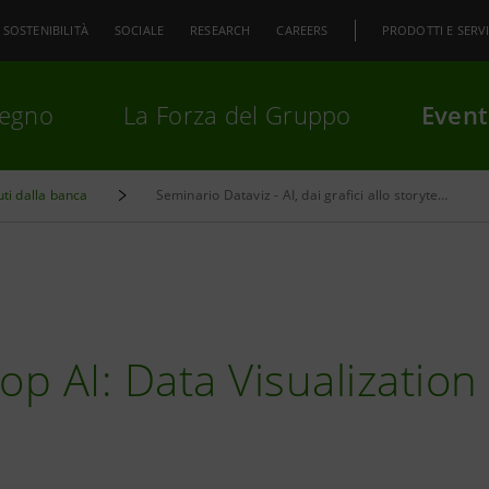
SOSTENIBILITÀ
SOCIALE
RESEARCH
CAREERS
PRODOTTI E SERVI
pegno
La Forza del Gruppo
Event
uti dalla banca
Seminario Dataviz - AI, dai grafici allo storytelling
premi
Invio
per cercare o
ESC
p AI: Data Visualization