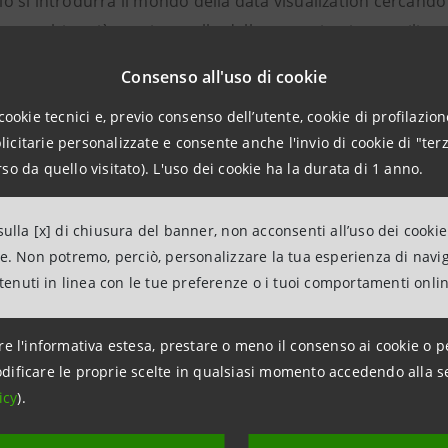
o si introdurrà il mondo della data visualization cercando d
 di un ambito più ampio, quello della comunicazione, utilizz
evo
.
Consenso all'uso di cookie
cookie tecnici e, previo consenso dell’utente, cookie di profilazione
to da Fabio Franchino consulente in design e tecnologia. 
citarie personalizzate e consente anche l'invio di cookie di "terz
viluppo di soluzioni software con un
focus sulla data visu
so da quello visitato). L'uso dei cookie ha la durata di 1 anno.
gn
. Oltre ad aver fondato lo
studio di design TODO
, è att
ni formative in qualità di
docente
tra cui BigDive, IED, Hold
ulla [x] di chiusura del banner, non acconsenti all’uso dei cookie
ne. Non potremo, perciò, personalizzare la tua esperienza di navi
ntenuti in linea con le tue preferenze o i tuoi comportamenti onli
re l'informativa estesa, prestare o meno il consenso ai cookie o p
SEGUI L'EVENTO
dificare le proprie scelte in qualsiasi momento accedendo alla s
icy
).