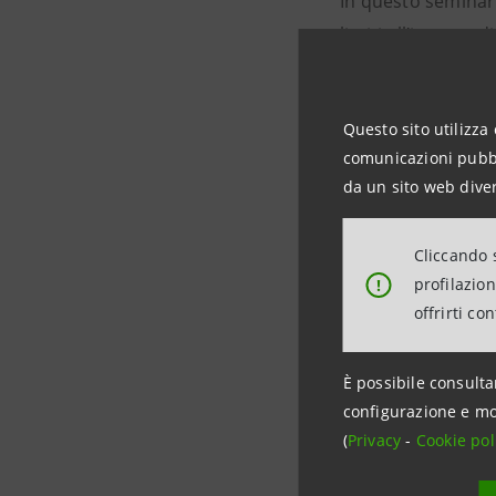
In questo seminari
limiti all’interno
ed esempi di rili
Questo sito utilizza 
Il workshop è tenu
comunicazioni pubbli
progettazione e s
da un sito web diver
interaction desi
in diverse situazio
Cliccando s
Supsi di Lugano.
profilazio
!
offrirti co
È possibile consulta
configurazione e mo
(
Privacy
-
Cookie pol