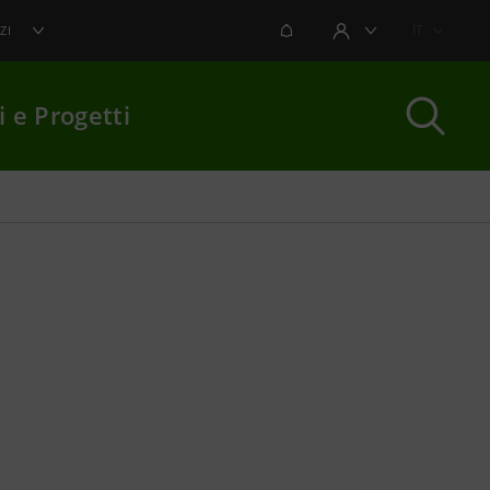
NOTIFICHE
IT
ZI
AREA UTENTE
i e Progetti
per chiudere