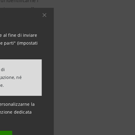
i identificarne i
ando
case-studies
 al fine di inviare
Si occupa di
e parti" (impostati
alization e
ivamente coinvolto
en e l’Università
 di
gazione, né
ne.
ersonalizzarne la
ezione dedicata