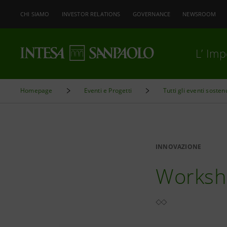
CHI SIAMO
INVESTOR RELATIONS
GOVERNANCE
NEWSROOM
L’ Im
Homepage
Eventi e Progetti
Tutti gli eventi sosten
INNOVAZIONE
Worksho