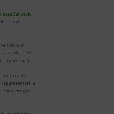
i
Intesa Sanpaolo
elle ricerche
 veicolare, in
rale degli esseri
. In parole più
o
icare progetti
i rappresentati in
i, come progetti