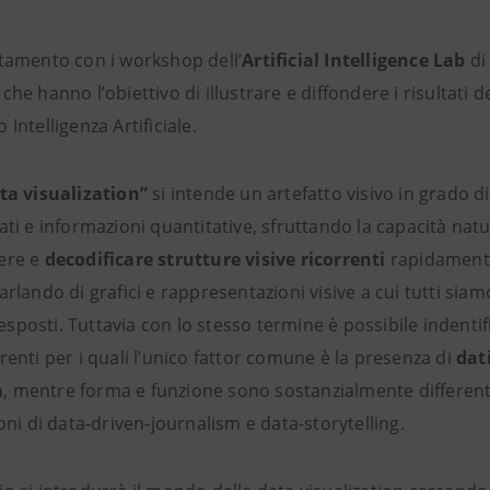
ntamento con i workshop dell’
Artificial Intelligence Lab
d
che hanno l’obiettivo di illustrare e diffondere i risultati d
Intelligenza Artificiale.
ta visualization”
si intende un artefatto visivo in grado di
ati e informazioni quantitative, sfruttando la capacità natu
ere e
decodificare strutture visive ricorrenti
rapidamente
arlando di grafici e rappresentazioni visive a cui tutti siam
posti. Tuttavia con lo stesso termine è possibile indentif
renti per i quali l’unico fattor comune è la presenza di
dat
à
, mentre forma e funzione sono sostanzialmente different
oni di data-driven-journalism e data-storytelling.