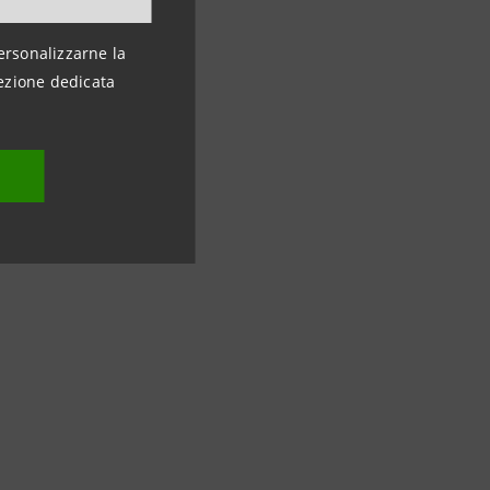
 gruppo Intesa
l'
universo della
ersonalizzarne la
lle pratiche e
ezione dedicata
icati