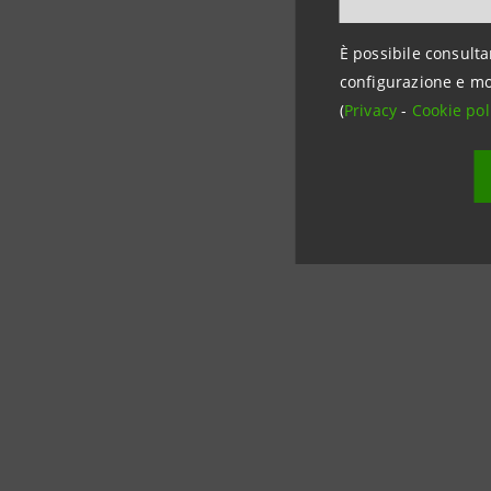
portale focalizza
Sanpaolo e, assie
È possibile consulta
mindfulness
, dei
configurazione e mo
un'esplorazione de
(
Privacy
-
Cookie pol