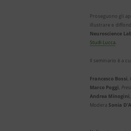
Proseguono gli ap
illustrare e diffo
Neuroscience La
Studi Lucca
.
Il seminario è a cu
Francesco Bossi
,
P
Marco Poggi
,
Pres
Andrea Minogini
Modera
Sonia D'