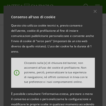
Consenso all'uso di cookie
Tutti gli eventi sostenuti dalla banca
Questo sito utilizza cookie tecnici e, previo consenso
dell’utente, cookie di profilazione al fine di inviare
comunicazioni pubblicitarie personalizzate e consente anche
l'invio di cookie di "terze parti" (impostati da un sito web
INNOVAZIONE
diverso da quello visitato). L'uso dei cookie ha la durata di 1
anno.
NS: il potere dell'intelligenza
Cliccando sulla [x] di chiusura del banner, non
linguistica
acconsenti all’uso dei cookie di profilazione. Non
!
potremo, perciò, personalizzare la tua esperienza
di navigazione, né offrirti contenuti in linea con le
tue preferenze o i tuoi comportamenti online.
È possibile consultare l'informativa estesa, prestare o meno
il consenso ai cookie o personalizzarne la configurazione e
modificare le proprie scelte in qualsiasi momento accedendo