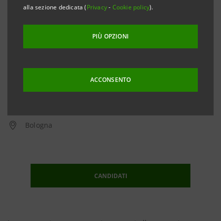
alla sezione dedicata (
Privacy
-
Cookie policy
).
PIÙ OPZIONI
ACCONSENTO
27 novembre 2019
Bologna
CANDIDATI