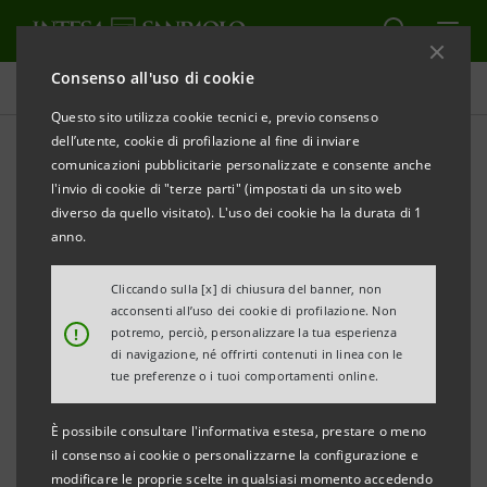
Consenso all'uso di cookie
Tutti gli eventi sostenuti dalla banca
Questo sito utilizza cookie tecnici e, previo consenso
dell’utente, cookie di profilazione al fine di inviare
comunicazioni pubblicitarie personalizzate e consente anche
l'invio di cookie di "terze parti" (impostati da un sito web
CAREERS
diverso da quello visitato). L'uso dei cookie ha la durata di 1
anno.
Make It Real LAB -
Cliccando sulla [x] di chiusura del banner, non
Consulenti finanziari Jr.
acconsenti all’uso dei cookie di profilazione. Non
!
potremo, perciò, personalizzare la tua esperienza
di navigazione, né offrirti contenuti in linea con le
tue preferenze o i tuoi comportamenti online.
È possibile consultare l'informativa estesa, prestare o meno
il consenso ai cookie o personalizzarne la configurazione e
modificare le proprie scelte in qualsiasi momento accedendo