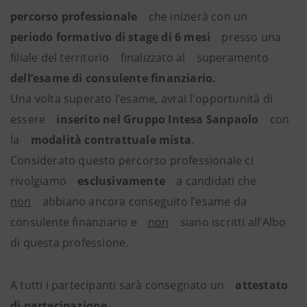
percorso professionale
che inizierà con un
periodo formativo di stage di 6 mesi
presso una
filiale del territorio finalizzato al superamento
dell’esame di consulente finanziario.
Una volta superato l’esame, avrai l'opportunità di
essere
inserito nel Gruppo Intesa Sanpaolo
con
la
modalità contrattuale mista
.
Considerato questo percorso professionale ci
rivolgiamo
esclusivamente
a candidati che
non
abbiano ancora conseguito l’esame da
consulente finanziario e
non
siano iscritti all’Albo
di questa professione.
A tutti i partecipanti sarà consegnato un
attestato
di partecipazione
.