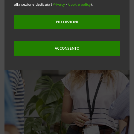
alla sezione dedicata (
Privacy
-
Cookie policy
).
PIÙ OPZIONI
ACCONSENTO