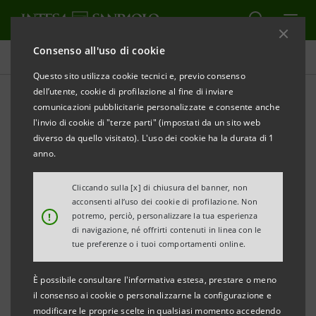
Consenso all'uso di cookie
Tutti gli eventi sostenuti dalla banca
Questo sito utilizza cookie tecnici e, previo consenso
dell’utente, cookie di profilazione al fine di inviare
comunicazioni pubblicitarie personalizzate e consente anche
l'invio di cookie di "terze parti" (impostati da un sito web
SOSTENIBILITÀ
diverso da quello visitato). L'uso dei cookie ha la durata di 1
anno.
Certificazioni ESG:
Cliccando sulla [x] di chiusura del banner, non
approccio per il futuro
acconsenti all’uso dei cookie di profilazione. Non
!
potremo, perciò, personalizzare la tua esperienza
di navigazione, né offrirti contenuti in linea con le
tue preferenze o i tuoi comportamenti online.
È possibile consultare l'informativa estesa, prestare o meno
il consenso ai cookie o personalizzarne la configurazione e
modificare le proprie scelte in qualsiasi momento accedendo