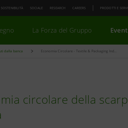
SOSTENIBILITÀ
SOCIALE
RESEARCH
CAREERS
PRODOTTI E SERVI
pegno
La Forza del Gruppo
Event
uti dalla banca
Economia Circolare - Textile & Packaging Industry
premi
Invio
per cercare o
ESC
mia circolare della scar
a