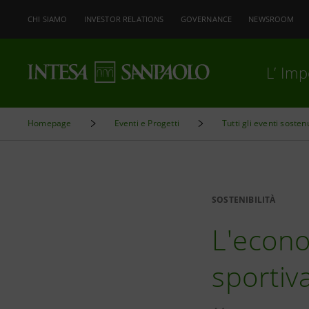
CHI SIAMO
INVESTOR RELATIONS
GOVERNANCE
NEWSROOM
L’ Im
Homepage
Eventi e Progetti
Tutti gli eventi sosten
SOSTENIBILITÀ
L'econo
sportiv