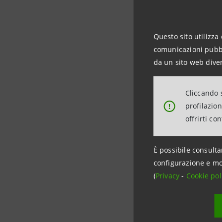
Agenda
Questo sito utilizza 
comunicazioni pubbli
da un sito web diver
Iscriviti 
Cliccando s
profilazio
!
Per partecipare al
offrirti co
Venezia al seguent
È possibile consulta
configurazione e mo
(
Privacy
-
Cookie pol