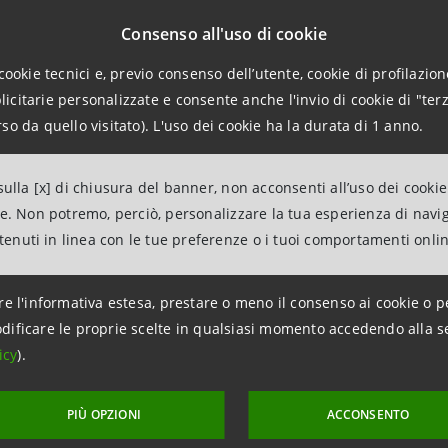
Consenso all'uso di cookie
cookie tecnici e, previo consenso dell’utente, cookie di profilazione
citarie personalizzate e consente anche l'invio di cookie di "terz
so da quello visitato). L'uso dei cookie ha la durata di 1 anno.
e partecipa
ulla [x] di chiusura del banner, non acconsenti all’uso dei cookie
ne. Non potremo, perciò, personalizzare la tua esperienza di navi
l'evento, contattare la segreteria organizzativa del Labora
ntenuti in linea con le tue preferenze o i tuoi comportamenti onli
e indirizzo e-mail
laboratorioesg.venezia@intesasanpaol
re l'informativa estesa, prestare o meno il consenso ai cookie o p
dificare le proprie scelte in qualsiasi momento accedendo alla s
icy
).
PIÙ OPZIONI
ACCONSENTO