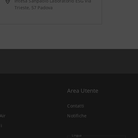
Intesa Sanpaolo Laboratorio ESG Via
Trieste, 57 Padova
Area Utente
Contatti
Air
Notifiche
li
Lingua