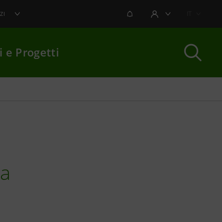
NOTIFICHE
IT
ZI
AREA UTENTE
i e Progetti
per chiudere
pa