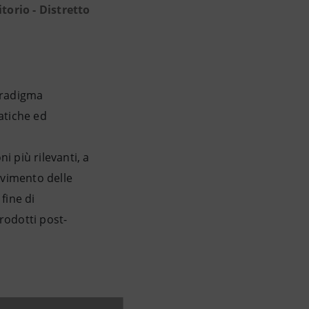
torio - Distretto
paradigma
atiche ed
 più rilevanti, a
ovimento delle
fine di
prodotti post-