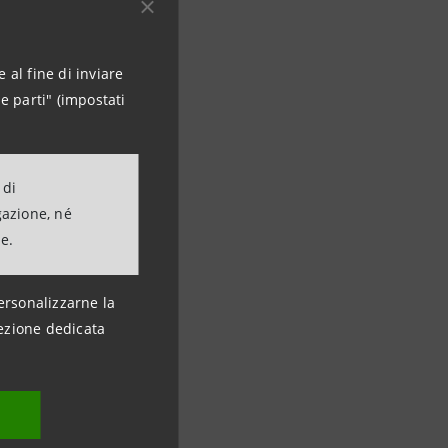
 al fine di inviare
e parti" (impostati
 di
gazione, né
torio ESG
ne.
o.com
ersonalizzarne la
ezione dedicata