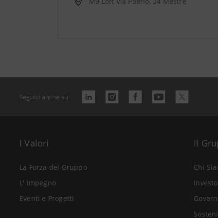
M9 Loft Via Poerio, 24 Mestre
Seguici anche su
I Valori
Il Gr
La Forza del Gruppo
Chi Si
L' Impegno
Investo
Eventi e Progetti
Govern
Sosteni