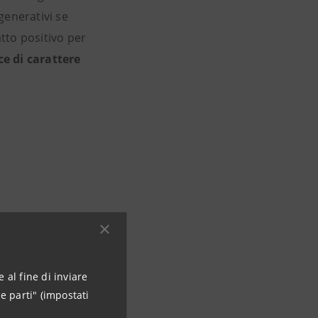
igenerativi se
tto positivo per
ce di carattere
torio ESG
olo.com
 al fine di inviare
e parti" (impostati