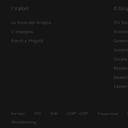
I Valori
Il Gr
La Forza del Gruppo
Chi Si
L' Impegno
Investo
Eventi e Progetti
Govern
Sosteni
Sociale
Resear
Newsr
Career
Fornitori
PSD
SSM
CSIRT - CERT
Trasparenza
Whistleblowing