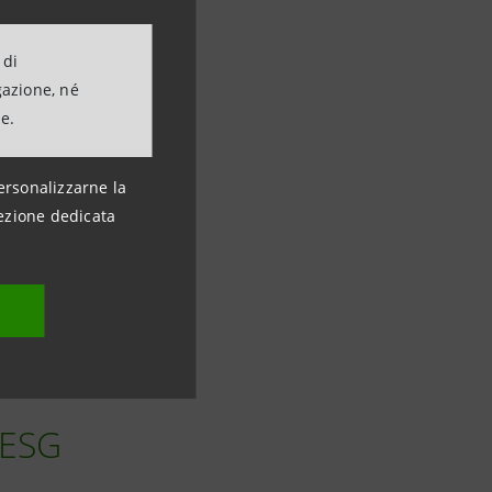
 di
gazione, né
ne.
ersonalizzarne la
ezione dedicata
 ESG