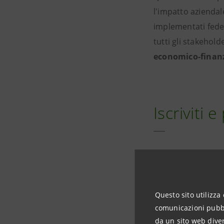
l'impatto aziendal
implementati fedel
tutti gli stakehol
economico-finanz
Iscriviti 
Per partecipare al
Bergamo al seguen
Questo sito utilizza 
comunicazioni pubbli
da un sito web diver