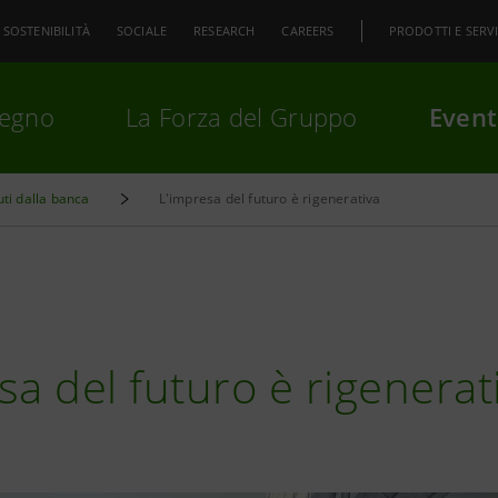
SOSTENIBILITÀ
SOCIALE
RESEARCH
CAREERS
PRODOTTI E SERVI
pegno
La Forza del Gruppo
Event
uti dalla banca
L'impresa del futuro è rigenerativa
premi
Invio
per cercare o
ESC
sa del futuro è rigenerat