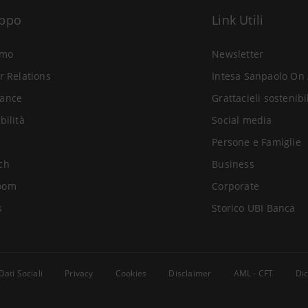
uppo
Link Utili
amo
Newsletter
r Relations
Intesa Sanpaolo On 
ance
Grattacieli sostenibi
bilità
Social media
Persone e Famiglie
ch
Business
oom
Corporate
s
Storico UBI Banca
Dati Sociali
Privacy
Cookies
Disclaimer
AML - CFT
Dic