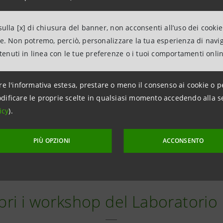
ulla [x] di chiusura del banner, non acconsenti all’uso dei cookie
ne. Non potremo, perciò, personalizzare la tua esperienza di navi
ntenuti in linea con le tue preferenze o i tuoi comportamenti onli
re l'informativa estesa, prestare o meno il consenso ai cookie o p
dificare le proprie scelte in qualsiasi momento accedendo alla s
icy
).
PIÙ OPZIONI
ACCONSENTO
to 4 luglio 2023
pri i workshop del Laboratorio