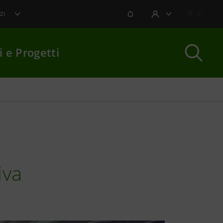
NOTIFICHE
IT
ZI
AREA UTENTE
i e Progetti
per chiudere
iva