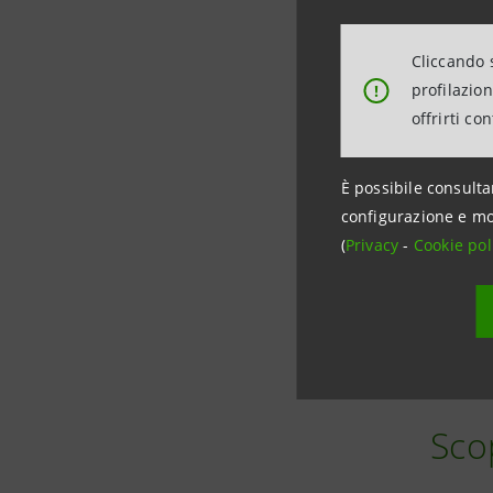
Cliccando s
profilazio
!
offrirti co
È possibile consulta
configurazione e mo
(
Privacy
-
Cookie pol
Data ultimo aggiornamen
Sco