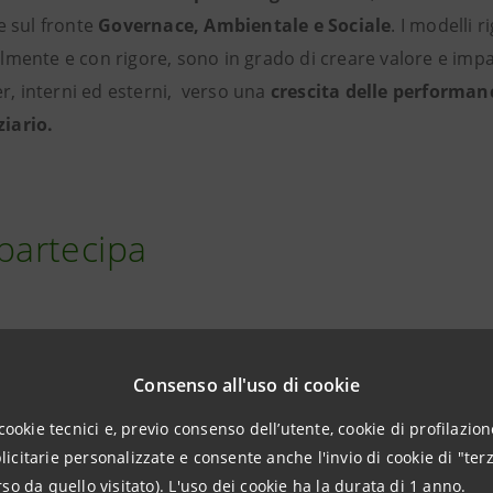
e sul fronte
Governace, Ambientale e Sociale
. I modelli r
mente e con rigore, sono in grado di creare valore e impa
der, interni ed esterni, verso una
crescita delle performan
iario.
e partecipa
l'evento, contattare la segreteria organizzativa del Labora
te indirizzo e-mail
laboratorioesg.bergamo@intesasanpa
Consenso all'uso di cookie
cookie tecnici e, previo consenso dell’utente, cookie di profilazione
citarie personalizzate e consente anche l'invio di cookie di "terz
so da quello visitato). L'uso dei cookie ha la durata di 1 anno.
ISCRIVITI AL WORKSHOP