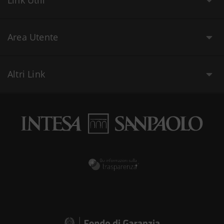
Link Utili
Area Utente
Altri Link