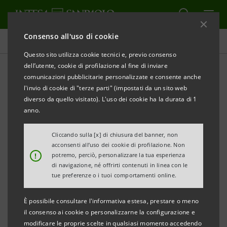
Consenso all'uso di cookie
Reporting di sostenibilità
Questo sito utilizza cookie tecnici e, previo consenso
dell’utente, cookie di profilazione al fine di inviare
comunicazioni pubblicitarie personalizzate e consente anche
Archivio TCFD Report
l'invio di cookie di "terze parti" (impostati da un sito web
diverso da quello visitato). L'uso dei cookie ha la durata di 1
anno.
Intesa Sanpaolo ha pubblicato il suo primo TCFD
Report nel quarto trimestre del 2021.
Cliccando sulla [x] di chiusura del banner, non
acconsenti all’uso dei cookie di profilazione. Non
!
potremo, perciò, personalizzare la tua esperienza
In questa sezione è possibile accedere all'archivio di
di navigazione, né offrirti contenuti in linea con le
tue preferenze o i tuoi comportamenti online.
tutti i TCFD Report.
È possibile consultare l'informativa estesa, prestare o meno
il consenso ai cookie o personalizzarne la configurazione e
Filtra per Anno
2021
modificare le proprie scelte in qualsiasi momento accedendo