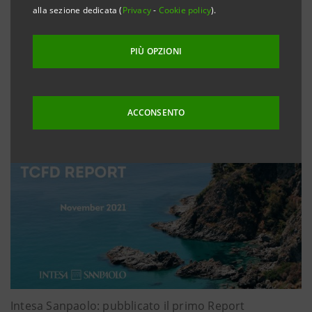
alla sezione dedicata (
Privacy
-
Cookie policy
).
PIÙ OPZIONI
TCFD Report
ACCONSENTO
Intesa Sanpaolo: pubblicato il primo Report