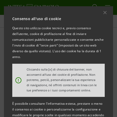
Consenso all'uso di cookie
Chi siamo
Questo sito utilizza cookie tecnici e, previo consenso
dell’utente, cookie di profilazione al fine di inviare
comunicazioni pubblicitarie personalizzate e consente anche
Presentazione ESG
l'invio di cookie di "terze parti" (impostati da un sito web
diverso da quello visitato). L'uso dei cookie ha la durata di 1
anno.
STAMPA
AGGIORNA
Cliccando sulla [x] di chiusura del banner, non
acconsenti all’uso dei cookie di profilazione. Non
2026
!
potremo, perciò, personalizzare la tua esperienza
di navigazione, né offrirti contenuti in linea con le
tue preferenze o i tuoi comportamenti online.
Aggiornamento al 30 giugno 2026
È possibile consultare l'informativa estesa, prestare o meno
Aggiornamento al 31 marzo 2026
il consenso ai cookie o personalizzarne la configurazione e
modificare le proprie scelte in qualsiasi momento accedendo