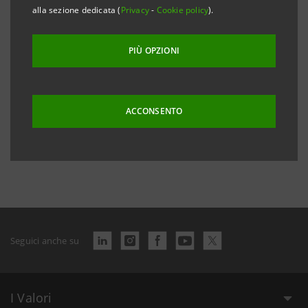
alla sezione dedicata (
Privacy
-
Cookie policy
).
PIÙ OPZIONI
ACCONSENTO
Data ultimo aggiornamento 29 luglio 2026 alle ore 15:58:24
Seguici anche su
I Valori