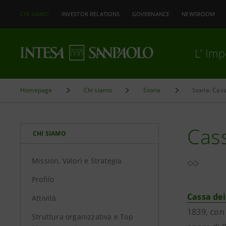
CHI SIAMO
INVESTOR RELATIONS
GOVERNANCE
NEWSROOM
L’ Im
Homepage
Chi siamo
Storia
Storia: Cas
Cass
CHI SIAMO
Mission, Valori e Strategia
Profilo
Cassa dei
Attività
1839, con 
Struttura organizzativa e Top