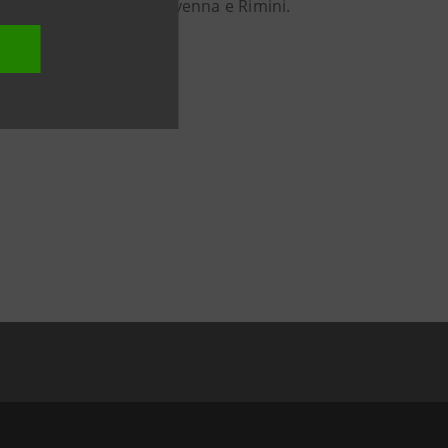
nce di Forlì-Cesena, Ravenna e Rimini.