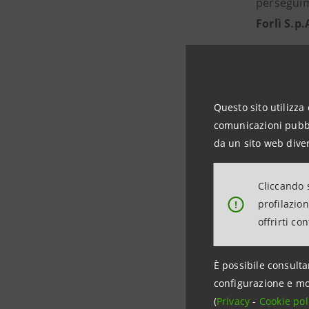
perseguime
Forlì S.p.
Nel 2000 f
Risparmio
La partner
Questo sito utilizza 
comunicazioni pubbli
consolida
da un sito web diver
ulteriore 
della Cas
Cliccando s
profilazio
!
Il 1° marz
offrirti co
Gruppo Int
della deno
È possibile consulta
configurazione e mo
Oggi Cass
(
Privacy
-
Cookie pol