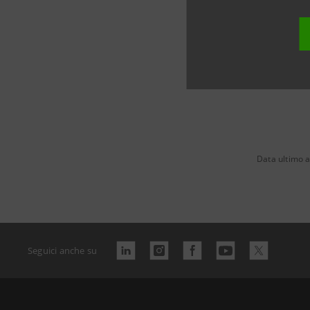
commercia
Data ultimo 
Seguici anche su