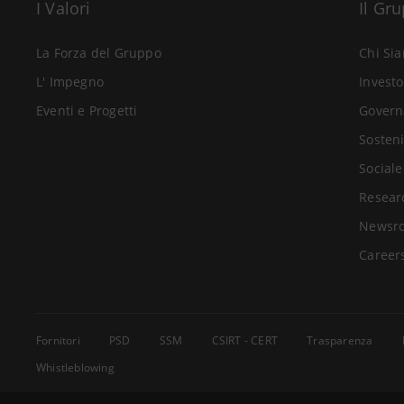
I Valori
Il Gr
La Forza del Gruppo
Chi Si
L' Impegno
Investo
Eventi e Progetti
Govern
Sosteni
Sociale
Resear
Newsr
Career
Fornitori
PSD
SSM
CSIRT - CERT
Trasparenza
Whistleblowing