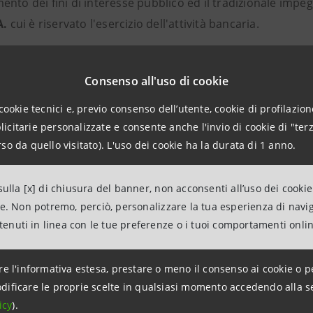
nto dei fini di interesse pubblico ed il tradizionale impe
A.
cui è riservato l'esercizio dell'attività bancaria.
anno il proprio ingresso nel capitale sociale due banche: l
Consenso all'uso di cookie
 di Firenze S.p.A.
, che diventano azionisti di riferimento 
ship con i nuovi soci prosegue proficuamente e si evolve a
cookie tecnici e, previo consenso dell’utente, cookie di profilazione
citarie personalizzate e consente anche l'invio di cookie di "terz
 significativamente la propria presenza nel capitale soci
so da quello visitato). L'uso dei cookie ha la durata di 1 anno.
quota da parte della Fondazione, con cui stipula inoltre un
sa nel Gruppo Sanpaolo IMI.
ulla [x] di chiusura del banner, non acconsenti all’uso dei cookie
ne. Non potremo, perciò, personalizzare la tua esperienza di navi
o 2007 l'Assemblea straordinaria degli azionisti della Cassa
ntenuti in linea con le tue preferenze o i tuoi comportamenti onli
esa Sanpaolo, costituitosi nel frattempo a seguito della fu
minazione sociale in Cassa dei Risparmi di Forlì e della R
re l'informativa estesa, prestare o meno il consenso ai cookie o p
dificare le proprie scelte in qualsiasi momento accedendo alla s
a dei Risparmi di Forlì e della Romagna è il brand del Gru
icy
).