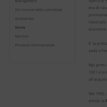
opera di 
Management
era di rac
Siti internet delle controllate
promuovere
Azionariato
classi più
Storia
economich
Marchio
E' la pri
Presenza Internazionale
sede a For
Nei primi 
1921 e la 
all'acquis
Nel 1992, 
entità: la