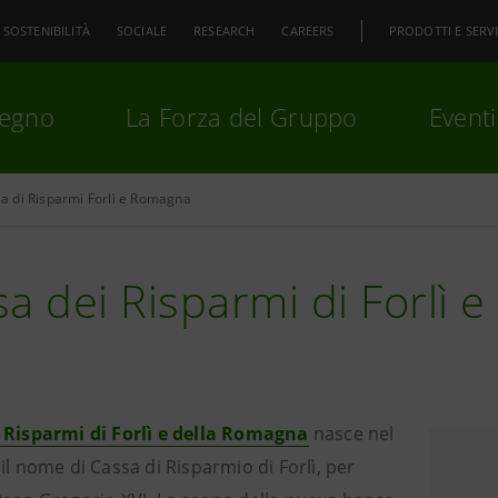
SOSTENIBILITÀ
SOCIALE
RESEARCH
CAREERS
PRODOTTI E SERVI
pegno
La Forza del Gruppo
Eventi
sa di Risparmi Forlì e Romagna
premi
Invio
per cercare o
ESC
a dei Risparmi di Forlì 
 Risparmi di Forlì e della Romagna
nasce nel
il nome di Cassa di Risparmio di Forlì, per