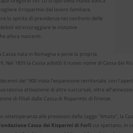
Papa Gregorio XVI. Lo scopo della nuova banca
cogliere il risparmio del lavoro familiare,
 lo spirito di previdenza nei confronti delle
 deboli ed incoraggiare le iniziative
e allora nascenti.
ma Cassa nata in Romagna e pone la propria
lì. Nel 1859 la Cassa adottò il nuovo nome di Cassa dei Ris
decenni del '900 inizia l'espansione territoriale, con l'aper
successiva attivazione di altre succursali, oltre all'anness
izione di Filiali dalla Cassa di Risparmio di Firenze.
in ottemperanza alle previsioni della Legge "Amato", la Cas
Fondazione Cassa dei Risparmi di Forlì
cui spettano, in co