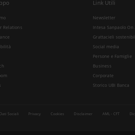
uppo
Link Utili
amo
Newsletter
r Relations
Intesa Sanpaolo On 
ance
Grattacieli sostenibi
bilità
Social media
Persone e Famiglie
ch
Business
oom
Corporate
s
Storico UBI Banca
Dati Sociali
Privacy
Cookies
Disclaimer
AML - CFT
Dic