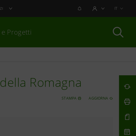
NOTIFICHE
IT
ZI
AREA UTENTE
 e Progetti
per chiudere
e della Romagna
STAMPA
AGGIORNA