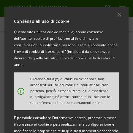
Consenso all'uso di cookie
Governance
Questo sito utilizza cookie tecnici e, previo consenso
dell’utente, cookie di profilazione al fine di inviare
comunicazioni pubblicitarie personalizzate e consente anche
Documenti Societari
l'invio di cookie di "terze parti" (impostati da un sito web
diverso da quello visitato). L'uso dei cookie ha la durata di 1
anno.
STAMPA
AGGIORNA
Cliccando sulla [x] di chiusura del banner, non
acconsenti all’uso dei cookie di profilazione. Non
Filtra per Anno
!
potremo, perciò, personalizzare la tua esperienza
2017
di navigazione, né offrirti contenuti in linea con le
tue preferenze o i tuoi comportamenti online.
È possibile consultare l'informativa estesa, prestare o meno
INTESA SANPAOLO
il consenso ai cookie o personalizzarne la configurazione e
modificare le proprie scelte in qualsiasi momento accedendo
Statuto: