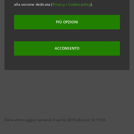
Sanpaolo ha ricevuto Comunicazione sono:
alla sezione dedicata (
Privacy
-
Cookie policy
).
PIÙ OPZIONI
ACCONSENTO
ASSOCIAZIONE A.D.B.I.
Data ultimo aggiornamento 4 aprile 2018 alle ore 14:13:34