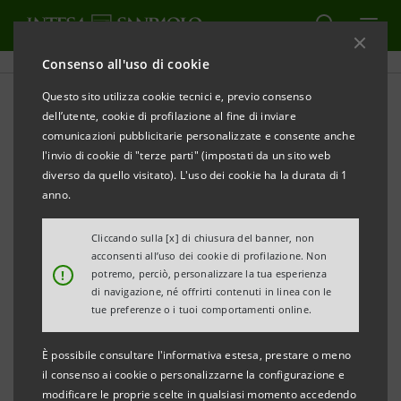
Consenso all'uso di cookie
Questo sito utilizza cookie tecnici e, previo consenso
Attenzione!
dell’utente, cookie di profilazione al fine di inviare
comunicazioni pubblicitarie personalizzate e consente anche
l'invio di cookie di "terze parti" (impostati da un sito web
diverso da quello visitato). L'uso dei cookie ha la durata di 1
STAMPA
anno.
AGGIORNA
Cliccando sulla [x] di chiusura del banner, non
Per conferire delega alle Associazioni si prega di
acconsenti all’uso dei cookie di profilazione. Non
!
potremo, perciò, personalizzare la tua esperienza
seguire scrupolosamente le istruzioni fornite.
di navigazione, né offrirti contenuti in linea con le
tue preferenze o i tuoi comportamenti online.
Non verranno accettate deleghe conferite con
È possibile consultare l'informativa estesa, prestare o meno
strumenti diversi da quelli indicati di seguito.
il consenso ai cookie o personalizzarne la configurazione e
Ad oggi le Associazioni di Azionisti di cui Intesa
modificare le proprie scelte in qualsiasi momento accedendo