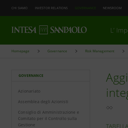
CHI SIAMO
INVESTOR RELATIONS
GOVERNANCE
NEWSROOM
L’ Im
Homepage
Governance
Risk Management
Agg
GOVERNANCE
inte
Azionariato
Assemblea degli Azionisti
Consiglio di Amministrazione e
Comitato per il Controllo sulla
Gestione
TABELLA