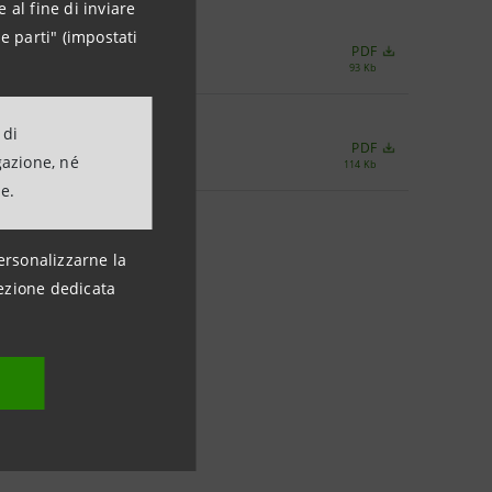
 al fine di inviare
e parti" (impostati
PDF
93 Kb
 di
PDF
gazione, né
114 Kb
ne.
ersonalizzarne la
ezione dedicata