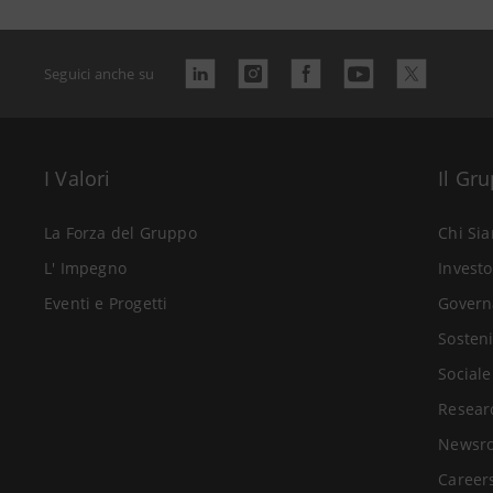
Seguici anche su
I Valori
Il Gr
La Forza del Gruppo
Chi Si
L' Impegno
Investo
Eventi e Progetti
Govern
Sosteni
Sociale
Resear
Newsr
Career