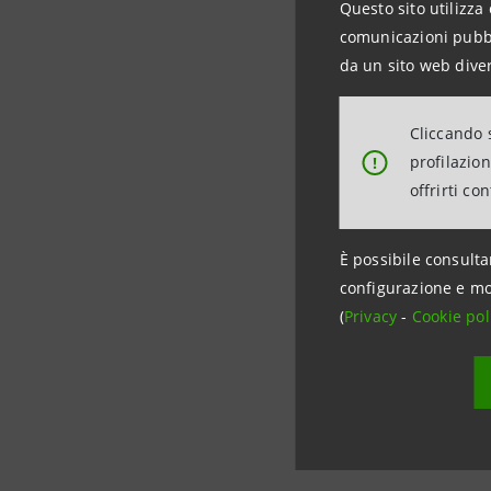
Questo sito utilizza 
Rischi de
comunicazioni pubbli
da un sito web diver
Rischi d
Cliccando s
profilazio
!
offrirti co
È possibile consulta
configurazione e mo
(
Privacy
-
Cookie pol
Data ultimo 