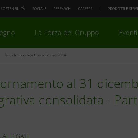
SOSTENIBILITÀ
SOCIALE
RESEARCH
CAREERS
PRODOTTI E SERVI
pegno
La Forza del Gruppo
Eventi
Nota Integrativa Consolidata: 2014
premi
Invio
per cercare o
ESC
iornamento al 31 dicemb
grativa consolidata - Part
 ALLEGATI