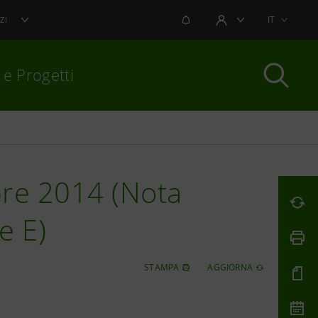
NOTIFICHE
IT
ZI
AREA UTENTE
 e Progetti
per chiudere
re 2014 (Nota
e E)
STAMPA
AGGIORNA