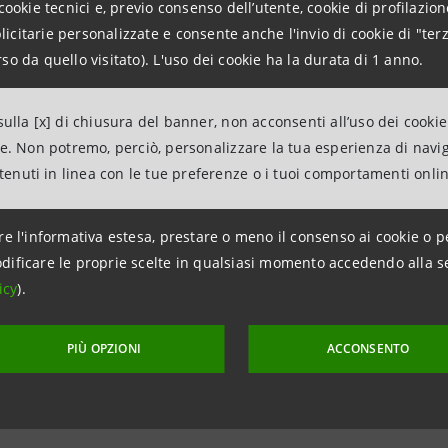
cookie tecnici e, previo consenso dell’utente, cookie di profilazione
lle Imprese di Assicurazione
citarie personalizzate e consente anche l'invio di cookie di "terz
so da quello visitato). L'uso dei cookie ha la durata di 1 anno.
elle Altre Imprese
ulla [x] di chiusura del banner, non acconsenti all’uso dei cookie
ne. Non potremo, perciò, personalizzare la tua esperienza di navi
ntenuti in linea con le tue preferenze o i tuoi comportamenti onli
re l'informativa estesa, prestare o meno il consenso ai cookie o p
dificare le proprie scelte in qualsiasi momento accedendo alla s
icy
).
PIÙ OPZIONI
ACCONSENTO
aggiornamento 19 marzo 2015 alle ore 13:41:38