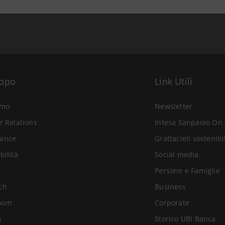
uppo
Link Utili
amo
Newsletter
r Relations
Intesa Sanpaolo On 
ance
Grattacieli sostenibi
bilità
Social media
Persone e Famiglie
ch
Business
oom
Corporate
s
Storico UBI Banca