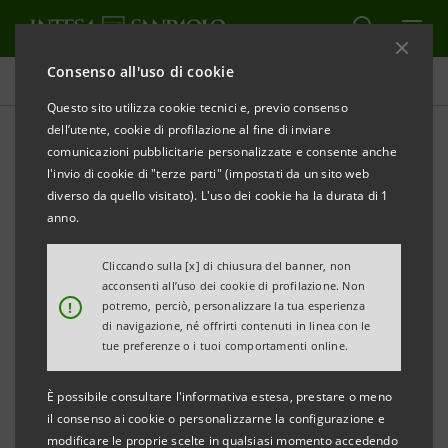
Consenso all'uso di cookie
Investor relations
Questo sito utilizza cookie tecnici e, previo consenso
dell’utente, cookie di profilazione al fine di inviare
comunicazioni pubblicitarie personalizzate e consente anche
Bilanci e Relazioni
l'invio di cookie di "terze parti" (impostati da un sito web
diverso da quello visitato). L'uso dei cookie ha la durata di 1
anno.
STAMPA
AGGIORNA
Cliccando sulla [x] di chiusura del banner, non
acconsenti all’uso dei cookie di profilazione. Non
In questa sezione si trovano i bilanci e le relazioni
!
potremo, perciò, personalizzare la tua esperienza
di navigazione, né offrirti contenuti in linea con le
infrannuali di Intesa Sanpaolo e delle
società
tue preferenze o i tuoi comportamenti online.
controllate
pubblicati dopo il 1° gennaio 2007, data
di decorrenza della fusione tra Banca Intesa e
È possibile consultare l'informativa estesa, prestare o meno
il consenso ai cookie o personalizzarne la configurazione e
Sanpaolo IMI. Per tutti i bilanci e le relazioni anteriori
modificare le proprie scelte in qualsiasi momento accedendo