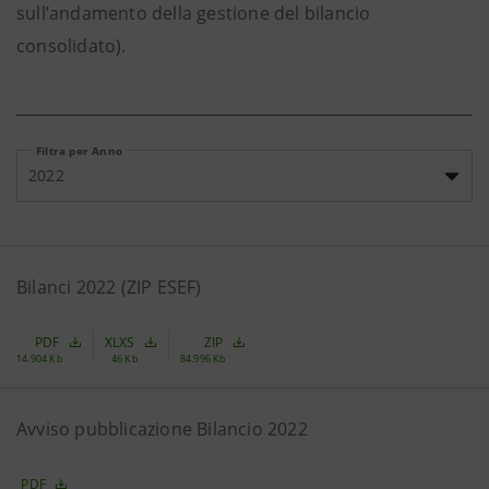
sull’andamento della gestione del bilancio
consolidato).
Filtra per Anno
2022
Bilanci 2022 (ZIP ESEF)
PDF
XLXS
ZIP
14.904 Kb
46 Kb
84.996 Kb
Avviso pubblicazione Bilancio 2022
PDF