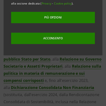
a tale data, si può fare riferimento ai precedenti siti
alla sezione dedicata (
Privacy
-
Cookie policy
).
delle due banche cliccando sui link qui sotto riportati.
PIÙ OPZIONI
Per completezza d'informazione si rimanda anche
al
Terzo pilastro di Basilea 2 e Basilea 3 ("Pillar 3")
,
agli
Indicatori della
assessment methodology
per
ACCONSENTO
individuare le banche di rilevanza sistemica a
livello globale ("
G-SIBs
")
, all’
Informativa al
pubblico Stato per Stato
, alla
Relazione su Governo
Societario e Assetti Proprietari
, alla
Relazione sulla
politica in materia di remunerazione e sui
compensi corrisposti
e, fino all’esercizio 2023,
alla
Dichiarazione Consolidata Non Finanziaria
(sostituita, dall’esercizio 2024, dalla Rendicontazione
Consolidata di Sostenibilità, inclusa nella Relazione