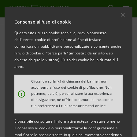
Consenso all'uso di cookie
Questo sito utilizza cookie tecnici e, previo consenso
Bilanci società controllate
dell’utente, cookie di profilazione al fine di inviare
comunicazioni pubblicitarie personalizzate e consente anche
l'invio di cookie di "terze parti" (impostati da un sito web
diverso da quello visitato). L'uso dei cookie ha la durata di 1
STAMPA
anno.
AGGIORNA
Cliccando sulla [x] di chiusura del banner, non
In questa sezione si trovano i bilanci delle società
acconsenti all’uso dei cookie di profilazione. Non
!
potremo, perciò, personalizzare la tua esperienza
controllate di Intesa Sanpaolo pubblicati dopo il 1°
di navigazione, né offrirti contenuti in linea con le
gennaio 2007, data di decorrenza della fusione tra
tue preferenze o i tuoi comportamenti online.
Banca Intesa e Sanpaolo IMI.
È possibile consultare l'informativa estesa, prestare o meno
il consenso ai cookie o personalizzarne la configurazione e
modificare le proprie scelte in qualsiasi momento accedendo