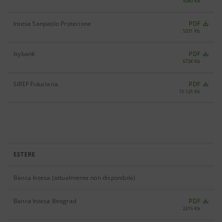
5080 Kb
Intesa Sanpaolo Protezione
PDF
5331 Kb
Isybank
PDF
6734 Kb
SIREF Fiduciaria
PDF
10.125 Kb
ESTERE
Banca Intesa (attualmente non disponibile)
Banca Intesa Beograd
PDF
2215 Kb