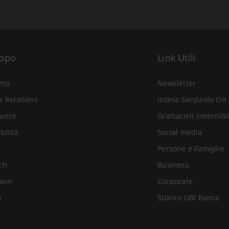
uppo
Link Utili
amo
Newsletter
r Relations
Intesa Sanpaolo On 
ance
Grattacieli sostenibi
bilità
Social media
Persone e Famiglie
ch
Business
oom
Corporate
s
Storico UBI Banca