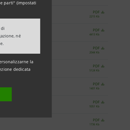
e parti" (impostati
PDF
2215 Kb
 di
PDF
4413 Kb
gazione, né
ne.
PDF
2044 Kb
ersonalizzarne la
PDF
ezione dedicata
5124 Kb
PDF
1401 Kb
PDF
9351 Kb
PDF
1736 Kb