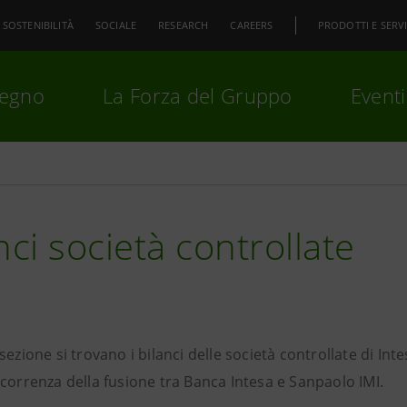
SOSTENIBILITÀ
SOCIALE
RESEARCH
CAREERS
PRODOTTI E SERVI
pegno
La Forza del Gruppo
Eventi
premi
Invio
per cercare o
ESC
nci società controllate
sezione si trovano i bilanci delle società controllate di In
correnza della fusione tra Banca Intesa e Sanpaolo IMI.