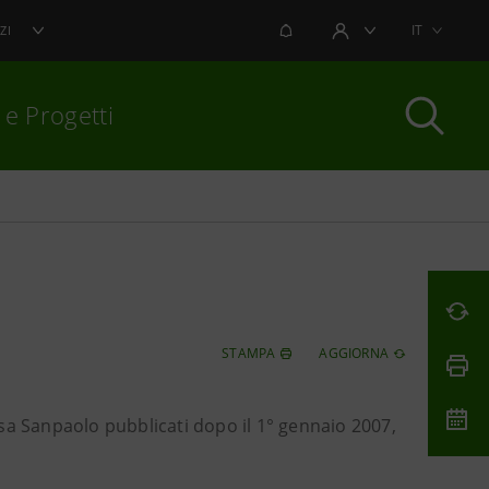
NOTIFICHE
IT
ZI
AREA UTENTE
 e Progetti
per chiudere
STAMPA
AGGIORNA
tesa Sanpaolo pubblicati dopo il 1° gennaio 2007,