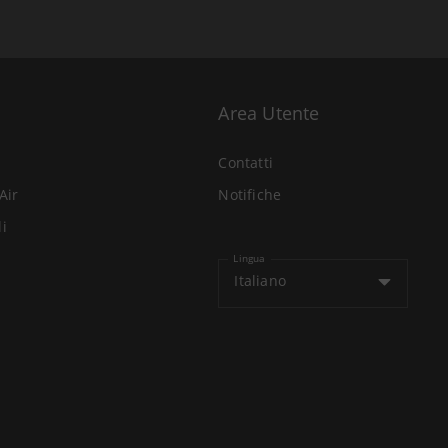
Area Utente
Contatti
Air
Notifiche
li
Lingua
Italiano