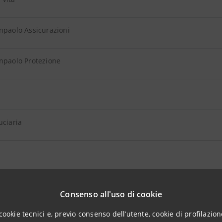
npaolo Assicurazioni
npaolo Protezione
uciaria
Consenso all'uso di cookie
cookie tecnici e, previo consenso dell’utente, cookie di profilazione
esa (attualmente non disponibile)