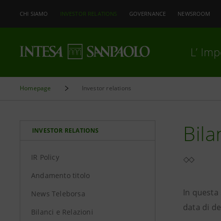
CHI SIAMO
INVESTOR RELATIONS
GOVERNANCE
NEWSROOM
L’ Im
Homepage
Investor relations
Bila
INVESTOR RELATIONS
IR Policy
Andamento titolo
In questa 
News Teleborsa
data di de
Bilanci e Relazioni