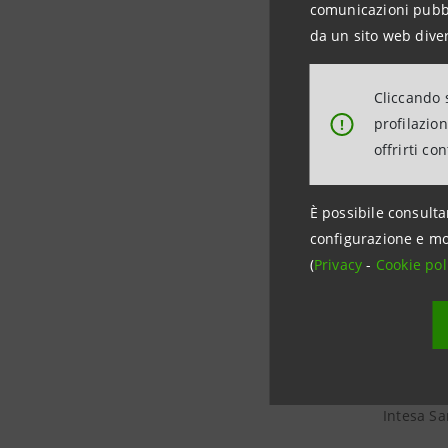
comunicazioni pubbli
da un sito web diver
Banca In
Cliccando s
Bank of A
profilazio
!
offrirti co
CIB Bank
È possibile consulta
Intesa S
configurazione e mo
(
Privacy
-
Cookie pol
Intesa S
Intesa S
Intesa S