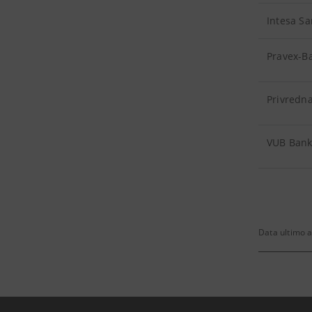
Intesa Sa
Pravex-B
Privredn
VUB Ban
Data ultimo 