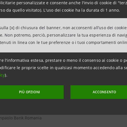
citarie personalizzate e consente anche l'invio di cookie di "terz
so da quello visitato). L'uso dei cookie ha la durata di 1 anno.
tesa Beograd
ulla [x] di chiusura del banner, non acconsenti all’uso dei cookie
lexandria
ne. Non potremo, perciò, personalizzare la tua esperienza di navi
ntenuti in linea con le tue preferenze o i tuoi comportamenti onli
re l'informativa estesa, prestare o meno il consenso ai cookie o p
anpaolo Bank
dificare le proprie scelte in qualsiasi momento accedendo alla s
icy
).
anpaolo Bank Albania
PIÙ OPZIONI
ACCONSENTO
anpaolo Bank Luxembourg
anpaolo Bank Romania