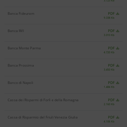
3.123 Kb
Banca Fideuram
PDF
9.338 Kb
Banca IMI
PDF
3.010 Kb
Banca Monte Parma
PDF
4.720 Kb
Banca Prossima
PDF
3.450 Kb
Banco di Napoli
PDF
1.484 Kb
Cassa dei Risparmi di Forlì e della Romagna
PDF
2.160 Kb
Cassa di Risparmio del Friuli Venezia Giulia
PDF
4.106 Kb