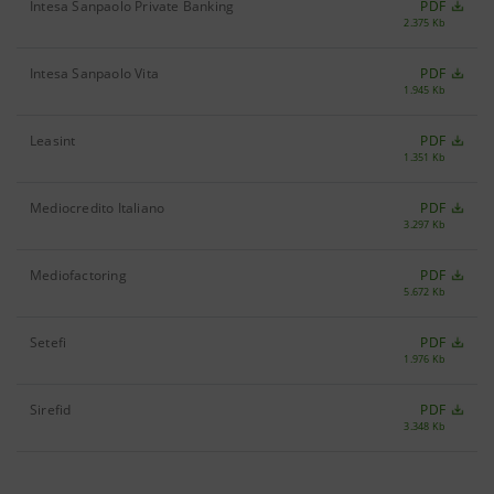
Intesa Sanpaolo Private Banking
PDF
2.375 Kb
Intesa Sanpaolo Vita
PDF
1.945 Kb
Leasint
PDF
1.351 Kb
Mediocredito Italiano
PDF
3.297 Kb
Mediofactoring
PDF
5.672 Kb
Setefi
PDF
1.976 Kb
Sirefid
PDF
3.348 Kb