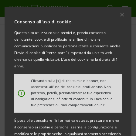
Consenso all'uso di cookie
Questo sito utilizza cookie tecnici e, previo consenso
Bilanci società controllate
dell’utente, cookie di profilazione al fine di inviare
comunicazioni pubblicitarie personalizzate e consente anche
l'invio di cookie di "terze parti" (impostati da un sito web
diverso da quello visitato). L'uso dei cookie ha la durata di 1
STAMPA
anno.
AGGIORNA
Cliccando sulla [x] di chiusura del banner, non
In questa sezione si trovano i bilanci delle società
acconsenti all’uso dei cookie di profilazione. Non
!
potremo, perciò, personalizzare la tua esperienza
controllate di Intesa Sanpaolo pubblicati dopo il 1°
di navigazione, né offrirti contenuti in linea con le
gennaio 2007, data di decorrenza della fusione tra
tue preferenze o i tuoi comportamenti online.
Banca Intesa e Sanpaolo IMI.
È possibile consultare l'informativa estesa, prestare o meno
il consenso ai cookie o personalizzarne la configurazione e
modificare le proprie scelte in qualsiasi momento accedendo