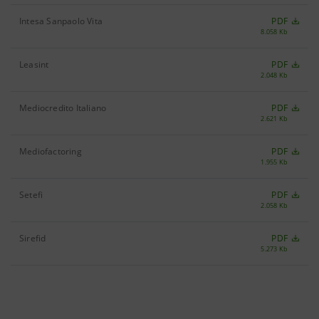
Intesa Sanpaolo Vita
PDF
8.058 Kb
Leasint
PDF
2.048 Kb
Mediocredito Italiano
PDF
2.621 Kb
Mediofactoring
PDF
1.955 Kb
Setefi
PDF
2.058 Kb
Sirefid
PDF
5.273 Kb