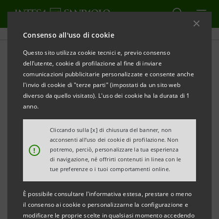
Consenso all'uso di cookie
Questo sito utilizza cookie tecnici e, previo consenso
Bilanci società controllate
dell’utente, cookie di profilazione al fine di inviare
comunicazioni pubblicitarie personalizzate e consente anche
l'invio di cookie di "terze parti" (impostati da un sito web
diverso da quello visitato). L'uso dei cookie ha la durata di 1
STAMPA
anno.
AGGIORNA
Cliccando sulla [x] di chiusura del banner, non
In questa sezione si trovano i bilanci delle società
acconsenti all’uso dei cookie di profilazione. Non
!
potremo, perciò, personalizzare la tua esperienza
controllate di Intesa Sanpaolo pubblicati dopo il 1°
di navigazione, né offrirti contenuti in linea con le
gennaio 2007, data di decorrenza della fusione tra
tue preferenze o i tuoi comportamenti online.
Banca Intesa e Sanpaolo IMI.
È possibile consultare l'informativa estesa, prestare o meno
il consenso ai cookie o personalizzarne la configurazione e
modificare le proprie scelte in qualsiasi momento accedendo