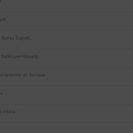
k
ank
a Banka Zagreb
 Bank Luxembourg
Européenne de Banque
ka
a Intesa