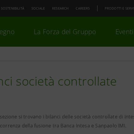
SOSTENIBILITÀ
SOCIALE
RESEARCH
CAREERS
PRODOTTI E SERVI
pegno
La Forza del Gruppo
Eventi
premi
Invio
per cercare o
ESC
nci società controllate
sezione si trovano i bilanci delle società controllate di In
correnza della fusione tra Banca Intesa e Sanpaolo IMI.