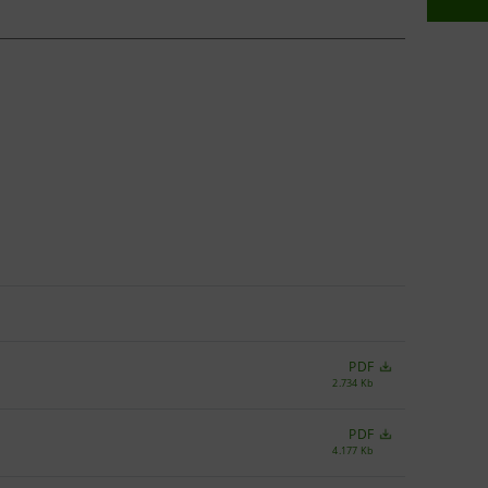
PDF
2.734 Kb
PDF
4.177 Kb