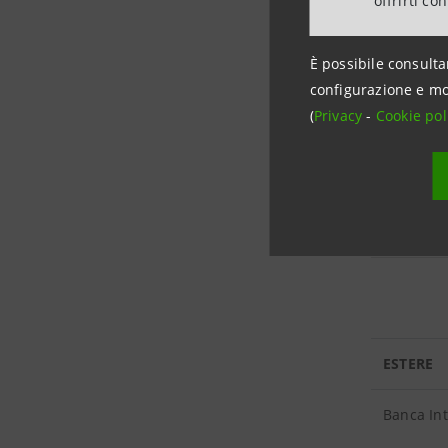
offrirti co
Mediofac
È possibile consulta
configurazione e mo
Setefi
(
Privacy
-
Cookie pol
Sirefid
Sud Polo 
ESTERE
Banca In