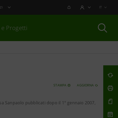
NOTIFICHE
IT
ZI
AREA UTENTE
 e Progetti
per chiudere
STAMPA
AGGIORNA
tesa Sanpaolo pubblicati dopo il 1° gennaio 2007,