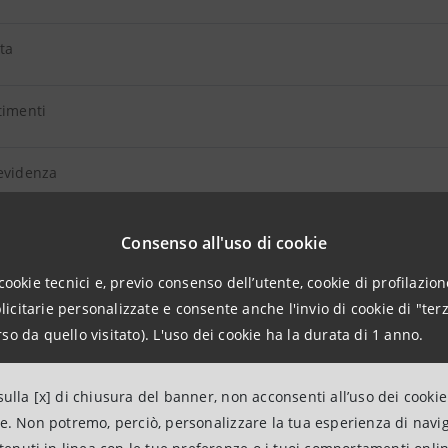
ta
timenti
evidenza
npaolo Private Banking
Consenso all'uso di cookie
cookie tecnici e, previo consenso dell’utente, cookie di profilazione
ADE
citarie personalizzate e consente anche l'invio di cookie di "terz
so da quello visitato). L'uso dei cookie ha la durata di 1 anno.
ulla [x] di chiusura del banner, non acconsenti all’uso dei cookie
ito Italiano
ne. Non potremo, perciò, personalizzare la tua esperienza di navi