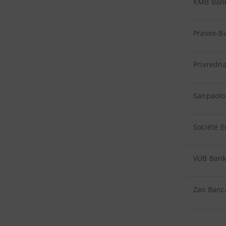
KMB Ban
Pravex-B
Privredn
Sanpaolo
Société 
VUB Ban
Zao Banc