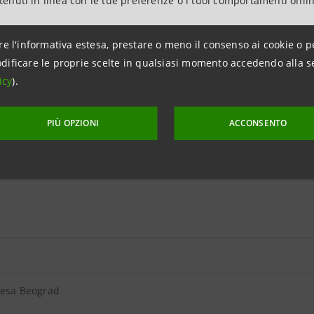
ntenuti in linea con le tue preferenze o i tuoi comportamenti onli
toring
re l'informativa estesa, prestare o meno il consenso ai cookie o p
dificare le proprie scelte in qualsiasi momento accedendo alla s
icy
).
PIÙ OPZIONI
ACCONSENTO
Vita
tesa Beograd