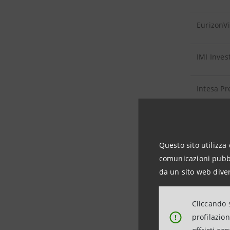
EurizonVi
IMI Inves
Intesa Pr
Intesa Sa
Questo sito utilizza 
IntesaTR
comunicazioni pubbli
da un sito web diver
Leasint
Cliccando s
Mediocred
profilazio
!