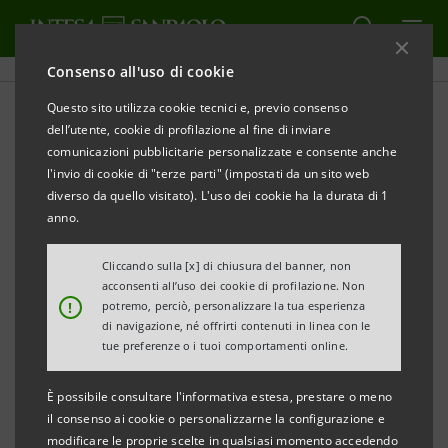
Consenso all'uso di cookie
Questo sito utilizza cookie tecnici e, previo consenso
Storico Sanpaolo IMI: Bilanci
dell’utente, cookie di profilazione al fine di inviare
comunicazioni pubblicitarie personalizzate e consente anche
e Relazioni
l'invio di cookie di "terze parti" (impostati da un sito web
diverso da quello visitato). L'uso dei cookie ha la durata di 1
anno.
STAMPA
AGGIORNA
Cliccando sulla [x] di chiusura del banner, non
acconsenti all’uso dei cookie di profilazione. Non
!
potremo, perciò, personalizzare la tua esperienza
di navigazione, né offrirti contenuti in linea con le
Bilanci e relazioni
Bilanci società del
tue preferenze o i tuoi comportamenti online.
gruppo
È possibile consultare l'informativa estesa, prestare o meno
il consenso ai cookie o personalizzarne la configurazione e
Filtra per
modificare le proprie scelte in qualsiasi momento accedendo