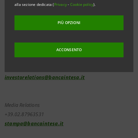
dichiaro totalmente infondate. Chi continua a
alla sezione dedicata (
Privacy
-
Cookie policy
).
diffondere notizie di questo genere si assume la
responsabilità di creare gravi turbative sul mercato”.
PIÙ OPZIONI
ACCONSENTO
Investor Relations
+39.02.87943180
investorelations@bancaintesa.it
Media Relations
+39.02.87963531
stampa@bancaintesa.it