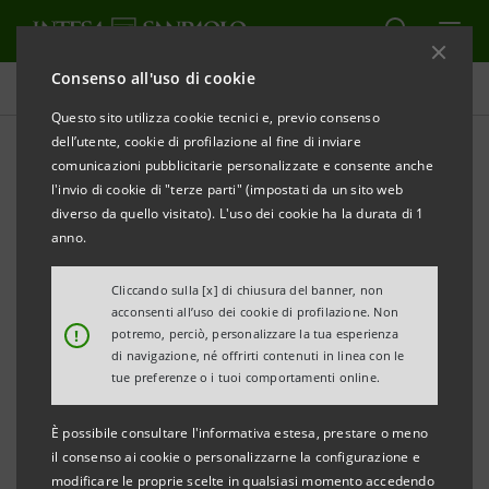
Consenso all'uso di cookie
Comunicati stampa
Questo sito utilizza cookie tecnici e, previo consenso
dell’utente, cookie di profilazione al fine di inviare
STAMPA
AGGIORNA
comunicazioni pubblicitarie personalizzate e consente anche
l'invio di cookie di "terze parti" (impostati da un sito web
Milano, 10 aprile 2006
diverso da quello visitato). L'uso dei cookie ha la durata di 1
anno.
Cliccando sulla [x] di chiusura del banner, non
In relazione a indiscrezioni riportate oggi dalla
acconsenti all’uso dei cookie di profilazione. Non
stampa relative a una possibile Opa di Banca Intesa
!
potremo, perciò, personalizzare la tua esperienza
di navigazione, né offrirti contenuti in linea con le
su Capitalia, l’Amministratore Delegato di Banca
tue preferenze o i tuoi comportamenti online.
Intesa Corrado Passera ha commentato: “Sono
notizie che sia io che il professor Bazoli abbiamo
È possibile consultare l'informativa estesa, prestare o meno
il consenso ai cookie o personalizzarne la configurazione e
smentito innumerevoli volte e che ancora una volta
modificare le proprie scelte in qualsiasi momento accedendo