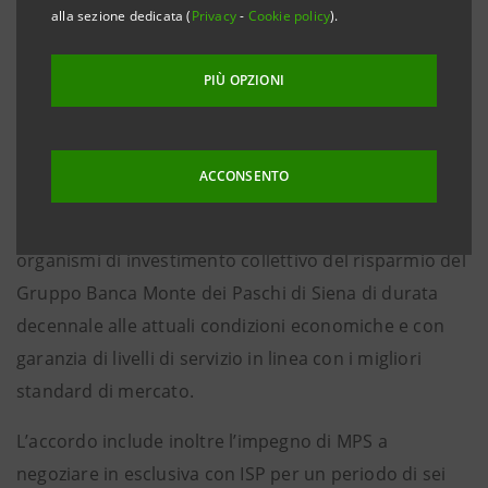
con una conseguente plusvalenza di circa 270 milioni
alla sezione dedicata (
Privacy
-
Cookie policy
).
a conto economico consolidato di ISP.
PIÙ OPZIONI
ISP e MPS hanno altresì firmato l’accordo per
l’acquisizione da parte di ISP di una società che
svolgerà il servizio di banca depositaria di MPS al
ACCONSENTO
prezzo di 196,2 milioni di euro. L’accordo prevede la
fornitura di servizi di banca depositaria per gli
organismi di investimento collettivo del risparmio del
Gruppo Banca Monte dei Paschi di Siena di durata
decennale alle attuali condizioni economiche e con
garanzia di livelli di servizio in linea con i migliori
standard di mercato.
L’accordo include inoltre l’impegno di MPS a
negoziare in esclusiva con ISP per un periodo di sei