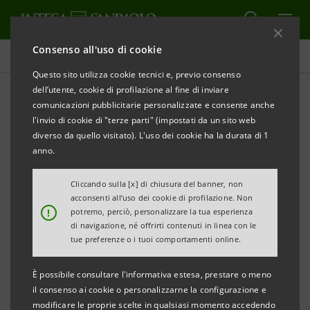
Consenso all'uso di cookie
Comunicati stampa
Questo sito utilizza cookie tecnici e, previo consenso
dell’utente, cookie di profilazione al fine di inviare
STAMPA
AGGIORNA
comunicazioni pubblicitarie personalizzate e consente anche
COMUNICATO STAMPA CONGIUNTO
l'invio di cookie di "terze parti" (impostati da un sito web
diverso da quello visitato). L'uso dei cookie ha la durata di 1
FIRMATO L’ACCORDO PER LA COMPRAVENDITA DEL
anno.
55% DI BIVERBANCA E DELL’ ATTIVITA’ DI BANCA
DEPOSITARIA DI MONTEPASCHI
Cliccando sulla [x] di chiusura del banner, non
acconsenti all’uso dei cookie di profilazione. Non
!
potremo, perciò, personalizzare la tua esperienza
Torino, Milano, Siena, 4 giugno 2007
– Intesa Sanpaolo
di navigazione, né offrirti contenuti in linea con le
(ISP) e Banca Monte dei Paschi di Siena (MPS) hanno
tue preferenze o i tuoi comportamenti online.
firmato oggi l’accordo di compravendita relativo alla
È possibile consultare l'informativa estesa, prestare o meno
cessione del 55% di Biverbanca attualmente detenuto
il consenso ai cookie o personalizzarne la configurazione e
da ISP per un corrispettivo di 398,7 milioni di euro,
modificare le proprie scelte in qualsiasi momento accedendo