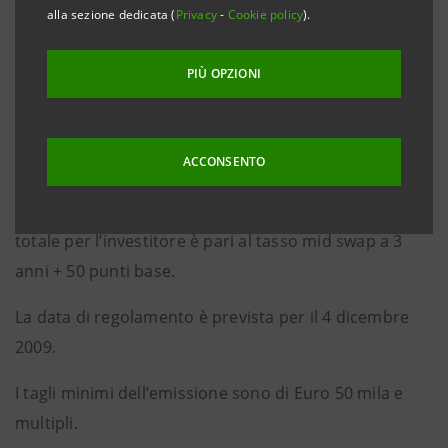
alla sezione dedicata (
Privacy
-
Cookie policy
).
La cedola, pagabile in via posticipata il 4 dicembre di
ogni anno a partire dal 4 dicembre 2010 fino a
PIÙ OPZIONI
scadenza, è pari a 2,625%.
Il prezzo di riofferta è stato fissato in 99,934%.
ACCONSENTO
Tenuto conto del prezzo di riofferta “sotto la pari”, il
rendimento a scadenza è 2,648% annuo e lo spread
totale per l’investitore è pari al tasso mid swap a 3
anni + 50 punti base.
La data di regolamento è prevista per il 4 dicembre
2009.
I tagli minimi dell’emissione sono di Euro 50 mila e
multipli.