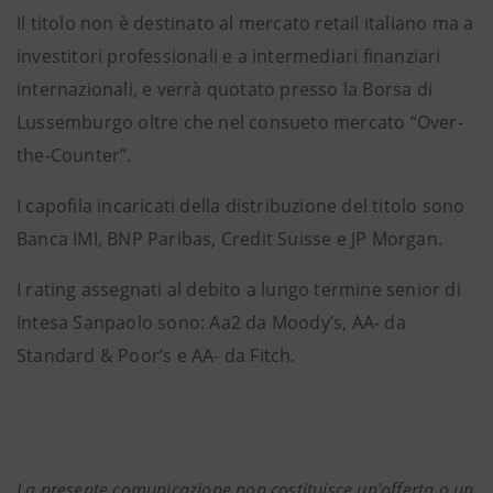
Il titolo non è destinato al mercato retail italiano ma a
investitori professionali e a intermediari finanziari
internazionali, e verrà quotato presso la Borsa di
Lussemburgo oltre che nel consueto mercato “Over-
the-Counter”.
I capofila incaricati della distribuzione del titolo sono
Banca IMI, BNP Paribas, Credit Suisse e JP Morgan.
I rating assegnati al debito a lungo termine senior di
Intesa Sanpaolo sono: Aa2 da Moody’s, AA- da
Standard & Poor’s e AA- da Fitch.
La presente comunicazione non costituisce un'offerta o un