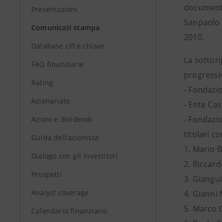
documenta
Presentazioni
Sanpaolo p
Comunicati stampa
2010.
Database cifre chiave
La sottori
FAQ finanziarie
progressiv
Rating
- Fondazi
Azionariato
- Ente Cas
- Fondazio
Azioni e dividendi
titolari c
Guida dell'azionista
1. Mario B
Dialogo con gli investitori
2. Riccar
Prospetti
3. Giangu
Analyst coverage
4. Gianni
5. Marco 
Calendario finanziario