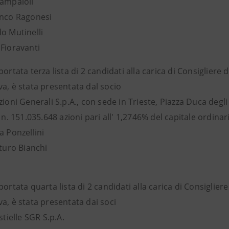
Campaioli
anco Ragonesi
o Mutinelli
 Fioravanti
portata terza lista di 2 candidati alla carica di Consiglier
a, è stata presentata dal socio
zioni Generali S.p.A., con sede in Trieste, Piazza Duca degli
i n. 151.035.648 azioni pari all' 1,2746% del capitale ordinar
a Ponzellini
rturo Bianchi
portata quarta lista di 2 candidati alla carica di Consiglie
a, è stata presentata dai soci
stielle SGR S.p.A.