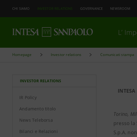
CHI SIAMO
INVESTOR RELATIONS
GOVERNANCE
NEWSROOM
L’ Im
Homepage
Investor relations
Comunicati stampa
INVESTOR RELATIONS
INTESA
IR Policy
Andamento titolo
Torino, Mi
News Teleborsa
presso la 
Bilanci e Relazioni
S.p.A. non