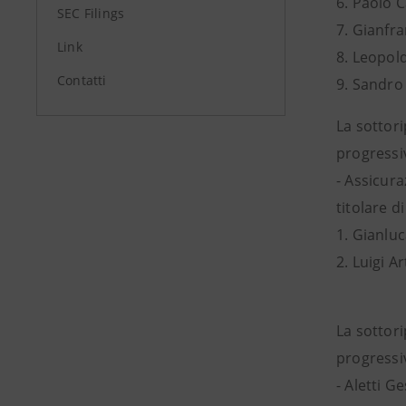
6. Paolo 
SEC Filings
7. Gianfr
Link
8. Leopold
Contatti
9. Sandro
La sottori
progressiv
- Assicura
titolare d
1. Gianluc
2. Luigi A
La sottori
progressiv
- Aletti Ge