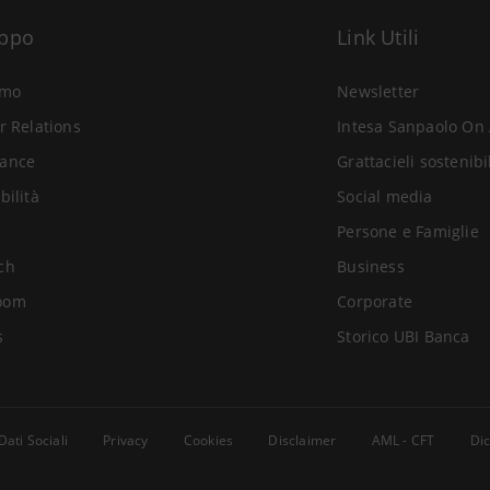
uppo
Link Utili
amo
Newsletter
r Relations
Intesa Sanpaolo On 
ance
Grattacieli sostenibi
bilità
Social media
Persone e Famiglie
ch
Business
oom
Corporate
s
Storico UBI Banca
Dati Sociali
Privacy
Cookies
Disclaimer
AML - CFT
Dic