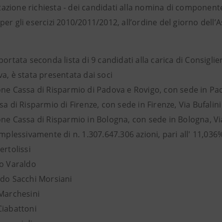
zione richiesta - dei candidati alla nomina di componente 
er gli esercizi 2010/2011/2012, all’ordine del giorno dell’
portata seconda lista di 9 candidati alla carica di Consigl
a, è stata presentata dai soci
one Cassa di Risparmio di Padova e Rovigo, con sede in P
sa di Risparmio di Firenze, con sede in Firenze, Via Bufalini
ne Cassa di Risparmio in Bologna, con sede in Bologna, Via
omplessivamente di n. 1.307.647.306 azioni, pari all' 11,036
ertolissi
do Varaldo
ido Sacchi Morsiani
 Marchesini
Ciabattoni