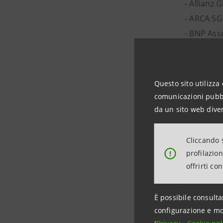
- Allianz 
- ARCA SG
- BNP Ass
- Kairos P
- Mediol
- Challen
Questo sito utilizza 
- Pionee
comunicazioni pubbli
- Pioneer
da un sito web diver
- PRIMA S
- Stichti
Cliccando s
- UBI Pra
profilazio
!
offrirti co
titolari c
1. Rosalb
2. Marco 
È possibile consulta
configurazione e mo
La sottori