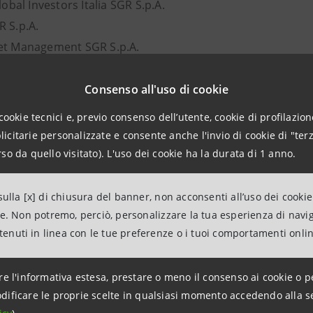
Global Investors Italia SGR S.p.A.
R S.p.A.
et Management SGR S.p.A.
artners SGR S.p.A. / Kairos International Sicav
anum Gestione Fondi SGRpA
Consenso all'uso di cookie
ge Funds
cookie tecnici e, previo consenso dell’utente, cookie di profilazione
r Investment Management SGRpA
citarie personalizzate e consente anche l'invio di cookie di "terz
 Asset Management S.A.
so da quello visitato). L'uso dei cookie ha la durata di 1 anno.
GR S.p.A.
ng Depositary APG Developed Markets Equity Pool
ulla [x] di chiusura del banner, non acconsenti all’uso dei cookie
merica SGR S.p.A.
ne. Non potremo, perciò, personalizzare la tua esperienza di navi
ntenuti in linea con le tue preferenze o i tuoi comportamenti onli
omplessivamente di n. 60.040.074 azioni, pari allo 0,5067% d
a Casiraghi
Mangiagalli
re l'informativa estesa, prestare o meno il consenso ai cookie o p
dificare le proprie scelte in qualsiasi momento accedendo alla s
portata quinta lista di 2 candidati alla carica di Consiglie