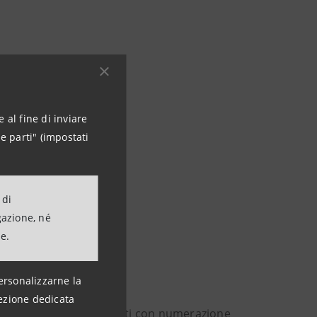
 al fine di inviare
e parti" (impostati
 di
gazione, né
ne.
el capitale ordinario:
ersonalizzarne la
ezione dedicata
re di Sorveglianza, ordinati con numerazione