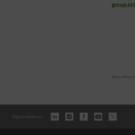
group.in
Data ultimo 
Seguici anche su