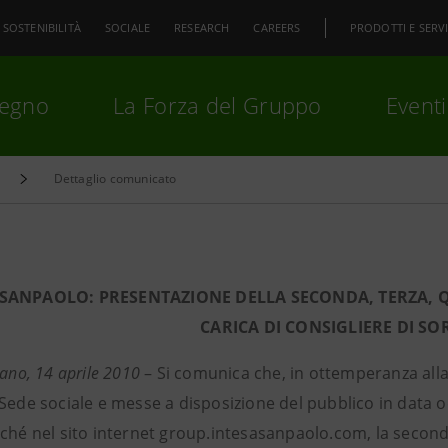
SOSTENIBILITÀ
SOCIALE
RESEARCH
CAREERS
PRODOTTI E SERVI
pegno
La Forza del Gruppo
Eventi
Dettaglio comunicato
premi
Invio
per cercare o
ESC
 SANPAOLO: PRESENTAZIONE DELLA SECONDA, TERZA, Q
CARICA DI CONSIGLIERE DI S
lano, 14 aprile 2010
– Si comunica che, in ottemperanza alla
Sede sociale e messe a disposizione del pubblico in data od
ché nel sito internet group.intesasanpaolo.com, la seconda,