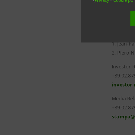
(
Privacy
-
Cookie pol
progressiv
- Crédit A
titolare d
Strategy C
1. Jean-Pa
2. Piero N
Investor 
+39.02.87
investor
Media Rel
+39.02.87
stampa@