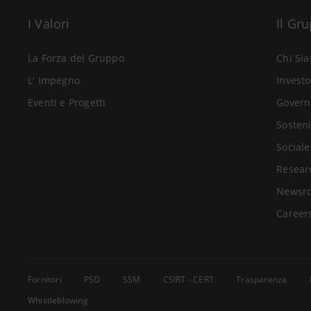
I Valori
Il Gr
La Forza del Gruppo
Chi Si
L' Impegno
Investo
Eventi e Progetti
Govern
Sosteni
Sociale
Resear
Newsr
Career
Fornitori
PSD
SSM
CSIRT - CERT
Trasparenza
Whistleblowing