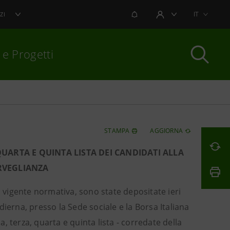
NOTIFICHE
IT
ZI
AREA UTENTE
 e Progetti
per chiudere
STAMPA
AGGIORNA
UARTA E QUINTA LISTA DEI CANDIDATI ALLA
ORVEGLIANZA
 vigente normativa, sono state depositate ieri
ierna, presso la Sede sociale e la Borsa Italiana
 terza, quarta e quinta lista - corredate della