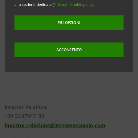
alla sezione dedicata (
Privacy
-
Cookie policy
).
breve termine della Repubblica Italiana, con
prospettive rimaste negative, reso noto il 19
PIÙ OPZIONI
settembre scorso.
Il rating a breve termine della Banca (A-1) è stato
confermato.
ACCONSENTO
L’
outlook
rimane negativo.
Investor Relations
+39.02.87943180
investor.relations@intesasanpaolo.com