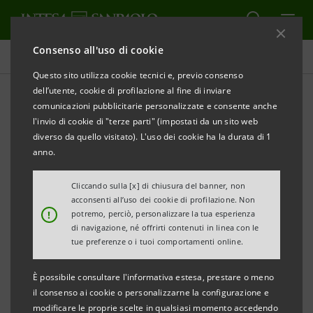
Consenso all'uso di cookie
Comunicati stampa
Questo sito utilizza cookie tecnici e, previo consenso
dell’utente, cookie di profilazione al fine di inviare
STAMPA
AGGIORNA
comunicazioni pubblicitarie personalizzate e consente anche
INTESA SANPAOLO: STANDARD & POOR’S RIDUCE
l'invio di cookie di "terze parti" (impostati da un sito web
IL RATING A LUNGO TERMINE A SEGUITO DELLA
diverso da quello visitato). L'uso dei cookie ha la durata di 1
REVISIONE DEI RATING DELLA REPUBBLICA
anno.
ITALIANA. CONFERMATO IL RATING A BREVE
Cliccando sulla [x] di chiusura del banner, non
TERMINE
acconsenti all’uso dei cookie di profilazione. Non
!
potremo, perciò, personalizzare la tua esperienza
Torino, Milano, 21 settembre 2011
– Intesa Sanpaolo
di navigazione, né offrirti contenuti in linea con le
tue preferenze o i tuoi comportamenti online.
informa che oggi l’agenzia internazionale Standard &
Poor’s ha abbassato il rating a lungo termine
È possibile consultare l'informativa estesa, prestare o meno
assegnato a Intesa Sanpaolo ad A (da A+) a seguito
il consenso ai cookie o personalizzarne la configurazione e
modificare le proprie scelte in qualsiasi momento accedendo
dell’abbassamento dei rating a lungo termine e a