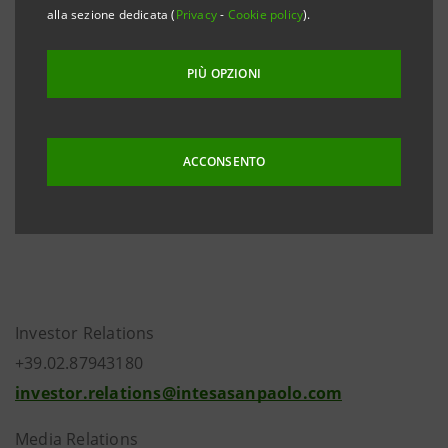
Sanpaolo ad A2 (da Aa3), a seguito dell’abbassamento
alla sezione dedicata (
Privacy
-
Cookie policy
).
del rating della Repubblica Italiana ad A2 con
prospettive negative reso noto il 4 ottobre scorso.
PIÙ OPZIONI
Il rating a breve termine P-1 and il Bank Financial
Strength Rating C+ della Banca sono stati confermati.
ACCONSENTO
L'
outlook
è negativo.
Investor Relations
+39.02.87943180
investor.relations@intesasanpaolo.com
Media Relations