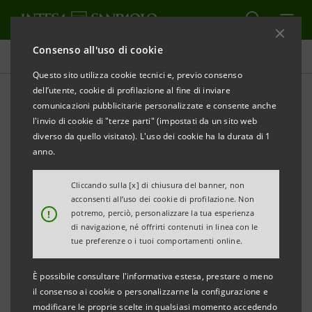
Consenso all'uso di cookie
Comunicati stampa
Questo sito utilizza cookie tecnici e, previo consenso
dell’utente, cookie di profilazione al fine di inviare
STAMPA
AGGIORNA
comunicazioni pubblicitarie personalizzate e consente anche
INTESA SANPAOLO: MOODY'S RIDUCE IL RATING A
l'invio di cookie di "terze parti" (impostati da un sito web
LUNGO TERMINE A SEGUITO DELLA REVISIONE DEL
diverso da quello visitato). L'uso dei cookie ha la durata di 1
RATING DELL'ITALIA. CONFERMATI IL RATING A
anno.
BREVE TERMINE E IL BANK FINANCIAL STRENGTH
Cliccando sulla [x] di chiusura del banner, non
RATING
acconsenti all’uso dei cookie di profilazione. Non
!
potremo, perciò, personalizzare la tua esperienza
di navigazione, né offrirti contenuti in linea con le
tue preferenze o i tuoi comportamenti online.
Torino, Milano, 6 ottobre 2011
– Intesa Sanpaolo
È possibile consultare l'informativa estesa, prestare o meno
informa che l'agenzia internazionale Moody's ha
il consenso ai cookie o personalizzarne la configurazione e
ridotto il rating a lungo termine assegnato a Intesa
modificare le proprie scelte in qualsiasi momento accedendo