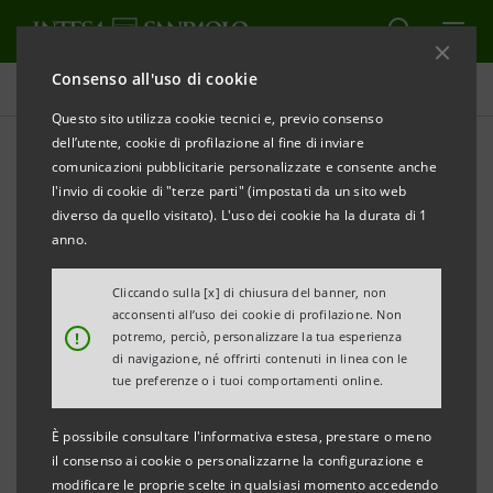
Consenso all'uso di cookie
Comunicati stampa
Questo sito utilizza cookie tecnici e, previo consenso
dell’utente, cookie di profilazione al fine di inviare
STAMPA
AGGIORNA
comunicazioni pubblicitarie personalizzate e consente anche
INTESA SANPAOLO: FITCH RIDUCE I RATING A
l'invio di cookie di "terze parti" (impostati da un sito web
SEGUITO DEL DECLASSAMENTO DELL’ITALIA
diverso da quello visitato). L'uso dei cookie ha la durata di 1
anno.
Cliccando sulla [x] di chiusura del banner, non
Torino, Milano, 12 ottobre 2011
– Intesa Sanpaolo
acconsenti all’uso dei cookie di profilazione. Non
!
potremo, perciò, personalizzare la tua esperienza
informa che l’agenzia internazionale Fitch ha ridotto i
di navigazione, né offrirti contenuti in linea con le
rating assegnati alla Banca ad A (da AA-) per i debiti a
tue preferenze o i tuoi comportamenti online.
lungo termine, a F1 (da F1+) per quelli a breve termine
È possibile consultare l'informativa estesa, prestare o meno
e ad a (da aa-) per il viability rating. L’outlook è
il consenso ai cookie o personalizzarne la configurazione e
negativo.
modificare le proprie scelte in qualsiasi momento accedendo