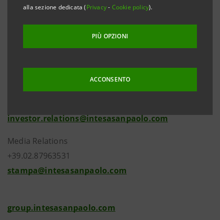
alla sezione dedicata (
Privacy
-
Cookie policy
).
Questa azione sul rating segue il declassamento
dell’Italia da parte di Fitch reso noto il 7 ottobre
PIÙ OPZIONI
scorso.
ACCONSENTO
Investor Relations
+39.02.87943180
investor.relations@intesasanpaolo.com
Media Relations
+39.02.87963531
stampa@intesasanpaolo.com
group.intesasanpaolo.com