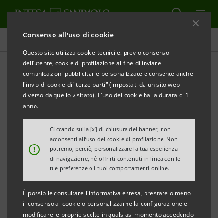
Consenso all'uso di cookie
Comunicati stampa
Questo sito utilizza cookie tecnici e, previo consenso
dell’utente, cookie di profilazione al fine di inviare
STAMPA
AGGIORNA
comunicazioni pubblicitarie personalizzate e consente anche
INTESA SANPAOLO: CALENDARIO FINANZIARIO
l'invio di cookie di "terze parti" (impostati da un sito web
2013
diverso da quello visitato). L'uso dei cookie ha la durata di 1
anno.
Torino, Milano, 15 gennaio 2013
- Intesa Sanpaolo
Cliccando sulla [x] di chiusura del banner, non
acconsenti all’uso dei cookie di profilazione. Non
comunica il seguente calendario finanziario per
!
potremo, perciò, personalizzare la tua esperienza
l’esercizio 2013, le cui date sono soggette a possibili
di navigazione, né offrirti contenuti in linea con le
tue preferenze o i tuoi comportamenti online.
cambiamenti
:
È possibile consultare l'informativa estesa, prestare o meno
il consenso ai cookie o personalizzarne la configurazione e
modificare le proprie scelte in qualsiasi momento accedendo