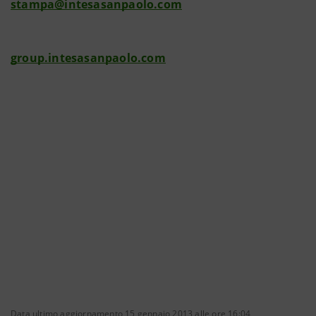
stampa@intesasanpaolo.com
group.intesasanpaolo.com
Data ultimo aggiornamento 15 gennaio 2013 alle ore 16:04